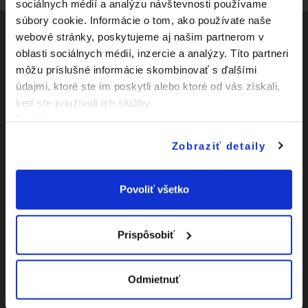
sociálnych médií a analýzu návštevnosti používame
súbory cookie. Informácie o tom, ako používate naše
webové stránky, poskytujeme aj našim partnerom v
oblasti sociálnych médií, inzercie a analýzy. Títo partneri
Social
môžu príslušné informácie skombinovať s ďalšími
údajmi, ktoré ste im poskytli alebo ktoré od vás získali,
Facebook
Zápasy
keď ste používali ich služby.
Youtube
Podrobné informácie o súboroch cookies sa dozviete v
Kluby
"
Informáciách o súboroch cookies
".
Instagram
Zobraziť detaily
Novinky
O Slovnaft Cupe
Povoliť všetko
Vyhlásenie o
prístupnosti
Prispôsobiť
|
Nastavenia Cookies
Odmietnuť
|
Viac o cookies
Mapa
webu