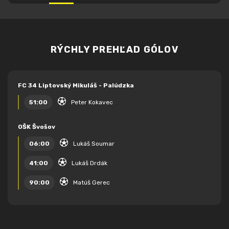
RÝCHLY PREHĽAD GÓLOV
FC 34 Liptovský Mikuláš - Palúdzka
51:00
Peter Kokavec
OŠK Švošov
06:00
Lukáš Soumar
41:00
Lukáš Drdák
90:00
Matúš Gerec