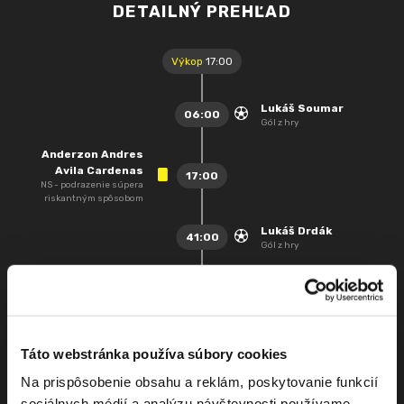
DETAILNÝ PREHĽAD
Výkop
17:00
Lukáš Soumar
06:00
Gól z hry
Anderzon Andres
Avila Cardenas
17:00
NS - podrazenie súpera
riskantným spôsobom
Lukáš Drdák
41:00
Gól z hry
1. polčas
17:45 - 18:00
Ivan Bartoš
46:00
Striedajúci hráč: Patrik
Táto webstránka používa súbory cookies
Pekarčík
Na prispôsobenie obsahu a reklám, poskytovanie funkcií
Lukáš Soumar
sociálnych médií a analýzu návštevnosti používame
50:00
nedostatočný rešpekt voči