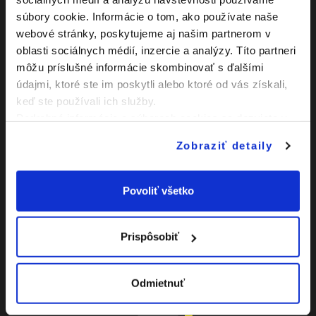
hre držaním súpera za dres
súbory cookie. Informácie o tom, ako používate naše
webové stránky, poskytujeme aj našim partnerom v
Peter Kokavec
51:00
oblasti sociálnych médií, inzercie a analýzy. Títo partneri
Gól z hry
môžu príslušné informácie skombinovať s ďalšími
Peter Volaj
údajmi, ktoré ste im poskytli alebo ktoré od vás získali,
58:00
NS - kopnutie súpera
keď ste používali ich služby.
riskantným spôsobom
Podrobné informácie o súboroch cookies sa dozviete v
Jakub Vajdel
"
Informáciách o súboroch cookies
".
61:00
Striedajúci hráč: Peter Dudko
Zobraziť detaily
Alex Podstrelený
63:00
Striedajúci hráč: Matej
Povoliť všetko
Maďarec
Tobiáš Sidor
66:00
Striedajúci hráč: Matúš
Prispôsobiť
Gerec
Matúš Hyben
73:00
Striedajúci hráč: Ľuboš
Odmietnuť
Veščičík
Peter Dudko