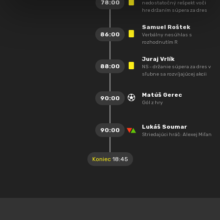
78:00
nedostatočný rešpekt voči
hre držaním súpera za dres
Samuel Roštek
86:00
Verbálny nesúhlas s
rozhodnutím R
Juraj Vrlík
88:00
NS - držanie súpera za dres v
sľubne sa rozvíjajúcej akcii
Matúš Gerec
90:00
Gól z hry
Lukáš Soumar
90:00
Striedajúci hráč: Alexej Miľan
Koniec
18:45