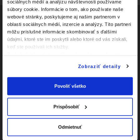
sociálnych médií a analýzu návštevnosti používame
súbory cookie. Informácie o tom, ako používate naše
webové stránky, poskytujeme aj našim partnerom v
oblasti sociálnych médií, inzercie a analýzy. Títo partneri
Social
môžu príslušné informácie skombinovať s ďalšími
údajmi, ktoré ste im poskytli alebo ktoré od vás získali,
Facebook
Zápasy
keď ste používali ich služby.
Youtube
Podrobné informácie o súboroch cookies sa dozviete v
Kluby
"
Informáciách o súboroch cookies
".
Instagram
Zobraziť detaily
Novinky
O Slovnaft Cupe
Povoliť všetko
Vyhlásenie o
prístupnosti
Prispôsobiť
|
Nastavenia Cookies
Odmietnuť
|
Viac o cookies
Mapa
webu