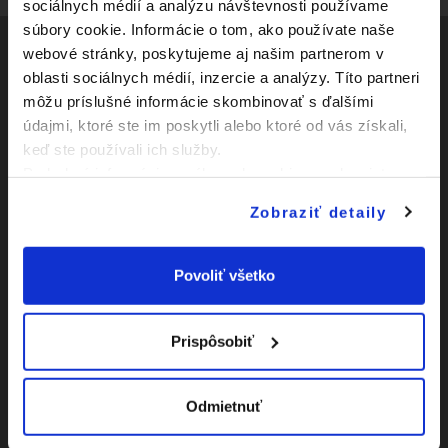
sociálnych médií a analýzu návštevnosti používame
súbory cookie. Informácie o tom, ako používate naše
webové stránky, poskytujeme aj našim partnerom v
oblasti sociálnych médií, inzercie a analýzy. Títo partneri
Social
môžu príslušné informácie skombinovať s ďalšími
údajmi, ktoré ste im poskytli alebo ktoré od vás získali,
Facebook
Zápasy
keď ste používali ich služby.
Youtube
Podrobné informácie o súboroch cookies sa dozviete v
Kluby
"
Informáciách o súboroch cookies
".
Instagram
Zobraziť detaily
Novinky
O Slovnaft Cupe
Povoliť všetko
Vyhlásenie o
prístupnosti
Prispôsobiť
|
Nastavenia Cookies
Odmietnuť
|
Viac o cookies
Mapa
webu