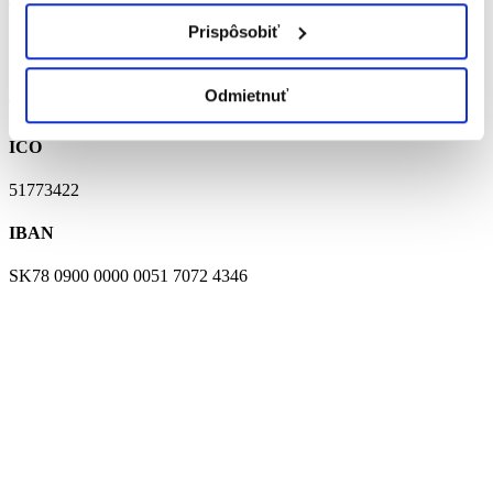
Prispôsobiť
ADRESA
Dr. P. Adámiho 20
Odmietnuť
955 01 Topoľčany
IČO
51773422
IBAN
SK78 0900 0000 0051 7072 4346