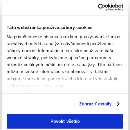
Táto webstránka používa súbory cookies
Na prispôsobenie obsahu a reklám, poskytovanie funkcií
sociálnych médií a analýzu návštevnosti používame
súbory cookie. Informácie o tom, ako používate naše
webové stránky, poskytujeme aj našim partnerom v
oblasti sociálnych médií, inzercie a analýzy. Títo partneri
môžu príslušné informácie skombinovať s ďalšími
údajmi, ktoré ste im poskytli alebo ktoré od vás získali,
keď ste používali ich služby.
Podrobné informácie o súboroch cookies sa dozviete v
KONTAKTNÁ OSOBA
"
Informáciách o súboroch cookies
".
Zobraziť detaily
Pavol Baláž
+421 915 775 966
Povoliť všetko
fc.topolcany.oz@gmail.com