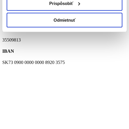
ADRESA
Prispôsobiť
Osloboditeľov 18
04414 Čaňa
Odmietnuť
IČO
35509813
IBAN
SK73 0900 0000 0000 8920 3575