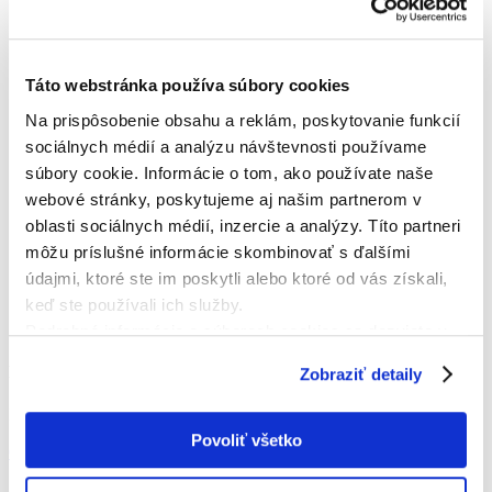
Táto webstránka používa súbory cookies
Na prispôsobenie obsahu a reklám, poskytovanie funkcií
sociálnych médií a analýzu návštevnosti používame
súbory cookie. Informácie o tom, ako používate naše
webové stránky, poskytujeme aj našim partnerom v
oblasti sociálnych médií, inzercie a analýzy. Títo partneri
môžu príslušné informácie skombinovať s ďalšími
údajmi, ktoré ste im poskytli alebo ktoré od vás získali,
keď ste používali ich služby.
Podrobné informácie o súboroch cookies sa dozviete v
"
Informáciách o súboroch cookies
".
KONTAKTNÁ OSOBA
Zobraziť detaily
Róbert Čarný
Povoliť všetko
0905271276