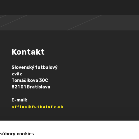
Kontakt
Slovenský futbalový
zväz
Tomášikova 30C
821 01 Bratislava
E-mail:
office@futbalsfz.sk
 súbory cookies