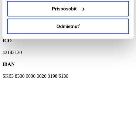
Prispôsobiť
ADRESA
melčice č. 36
Odmietnuť
913 05 Melčice - Lieskové
IČO
42142130
IBAN
SK63 8330 0000 0020 0198 6130