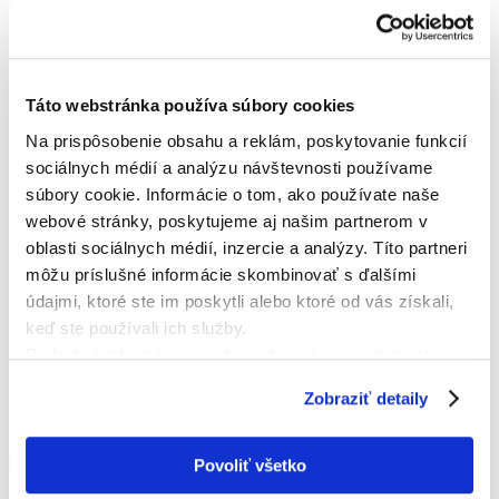
Táto webstránka používa súbory cookies
Na prispôsobenie obsahu a reklám, poskytovanie funkcií
sociálnych médií a analýzu návštevnosti používame
súbory cookie. Informácie o tom, ako používate naše
webové stránky, poskytujeme aj našim partnerom v
oblasti sociálnych médií, inzercie a analýzy. Títo partneri
môžu príslušné informácie skombinovať s ďalšími
údajmi, ktoré ste im poskytli alebo ktoré od vás získali,
keď ste používali ich služby.
Podrobné informácie o súboroch cookies sa dozviete v
KONTAKTNÁ OSOBA
"
Informáciách o súboroch cookies
".
Zobraziť detaily
Luboš Hanták, Peter Štefák
0908 533 323
Povoliť všetko
peterstefak@centrum.sk