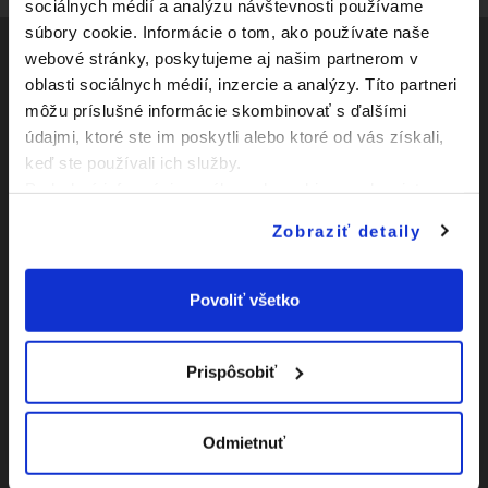
sociálnych médií a analýzu návštevnosti používame
súbory cookie. Informácie o tom, ako používate naše
webové stránky, poskytujeme aj našim partnerom v
oblasti sociálnych médií, inzercie a analýzy. Títo partneri
Social
môžu príslušné informácie skombinovať s ďalšími
údajmi, ktoré ste im poskytli alebo ktoré od vás získali,
Facebook
Zápasy
keď ste používali ich služby.
Youtube
Podrobné informácie o súboroch cookies sa dozviete v
Kluby
"
Informáciách o súboroch cookies
".
Instagram
Zobraziť detaily
Novinky
O Slovnaft Cupe
Povoliť všetko
Vyhlásenie o
prístupnosti
Prispôsobiť
|
Nastavenia Cookies
Odmietnuť
|
Viac o cookies
Mapa
webu