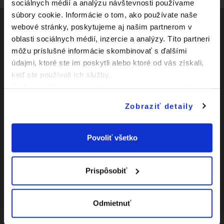
sociálnych médií a analýzu návštevnosti používame
súbory cookie. Informácie o tom, ako používate naše
webové stránky, poskytujeme aj našim partnerom v
oblasti sociálnych médií, inzercie a analýzy. Títo partneri
Social
môžu príslušné informácie skombinovať s ďalšími
údajmi, ktoré ste im poskytli alebo ktoré od vás získali,
Facebook
Zápasy
keď ste používali ich služby.
Youtube
Podrobné informácie o súboroch cookies sa dozviete v
Kluby
"
Informáciách o súboroch cookies
".
Instagram
Zobraziť detaily
Novinky
O Slovnaft Cupe
Povoliť všetko
Vyhlásenie o
prístupnosti
Prispôsobiť
|
Nastavenia Cookies
Odmietnuť
|
Viac o cookies
Mapa
webu