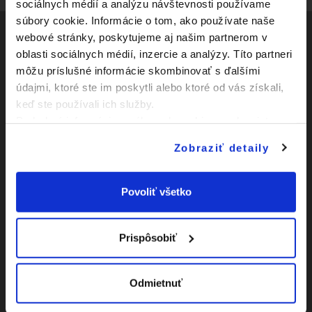
sociálnych médií a analýzu návštevnosti používame
súbory cookie. Informácie o tom, ako používate naše
webové stránky, poskytujeme aj našim partnerom v
oblasti sociálnych médií, inzercie a analýzy. Títo partneri
Social
môžu príslušné informácie skombinovať s ďalšími
údajmi, ktoré ste im poskytli alebo ktoré od vás získali,
Facebook
Zápasy
keď ste používali ich služby.
Youtube
Podrobné informácie o súboroch cookies sa dozviete v
Kluby
"
Informáciách o súboroch cookies
".
Instagram
Zobraziť detaily
Novinky
O Slovnaft Cupe
Povoliť všetko
Vyhlásenie o
prístupnosti
Prispôsobiť
|
Nastavenia Cookies
Odmietnuť
|
Viac o cookies
Mapa
webu