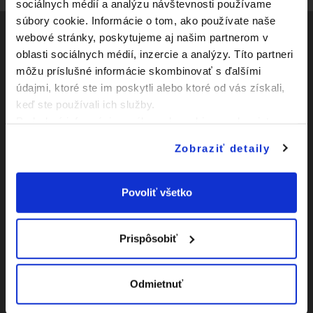
sociálnych médií a analýzu návštevnosti používame
súbory cookie. Informácie o tom, ako používate naše
webové stránky, poskytujeme aj našim partnerom v
oblasti sociálnych médií, inzercie a analýzy. Títo partneri
Social
môžu príslušné informácie skombinovať s ďalšími
údajmi, ktoré ste im poskytli alebo ktoré od vás získali,
Facebook
Zápasy
keď ste používali ich služby.
Youtube
Podrobné informácie o súboroch cookies sa dozviete v
Kluby
"
Informáciách o súboroch cookies
".
Instagram
Zobraziť detaily
Novinky
O Slovnaft Cupe
Povoliť všetko
Vyhlásenie o
prístupnosti
Prispôsobiť
|
Nastavenia Cookies
Odmietnuť
|
Viac o cookies
Mapa
webu