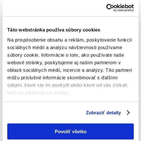
Táto webstránka používa súbory cookies
Na prispôsobenie obsahu a reklám, poskytovanie funkcií
sociálnych médií a analýzu návštevnosti používame
súbory cookie. Informácie o tom, ako používate naše
webové stránky, poskytujeme aj našim partnerom v
oblasti sociálnych médií, inzercie a analýzy. Títo partneri
môžu príslušné informácie skombinovať s ďalšími
údajmi, ktoré ste im poskytli alebo ktoré od vás získali,
keď ste používali ich služby.
Podrobné informácie o súboroch cookies sa dozviete v
KONTAKTNÁ OSOBA
"
Informáciách o súboroch cookies
".
Zobraziť detaily
PaedDr. Juraj Družbacký
+421 905 656470
Povoliť všetko
mfklokomotiva@gmail.com