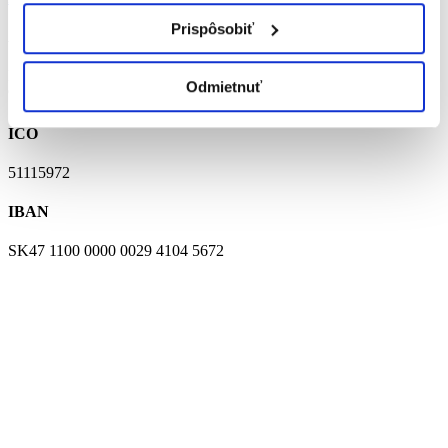
Prispôsobiť
ADRESA
Neresnícka 1796/13
Odmietnuť
960 01 Zvolen
IČO
51115972
IBAN
SK47 1100 0000 0029 4104 5672