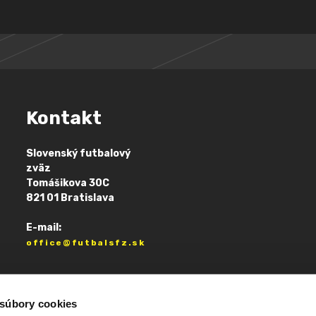
Kontakt
Slovenský futbalový
zväz
Tomášikova 30C
821 01 Bratislava
E-mail:
office@futbalsfz.sk
 súbory cookies