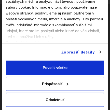
sociálnych médií a analýzu návštevnosti používame
súbory cookie. Informácie o tom, ako používate naše
webové stránky, poskytujeme aj našim partnerom v
oblasti sociálnych médií, inzercie a analýzy. Títo partneri
Social
môžu príslušné informácie skombinovať s ďalšími
údajmi, ktoré ste im poskytli alebo ktoré od vás získali,
Facebook
Zápasy
keď ste používali ich služby.
Youtube
Podrobné informácie o súboroch cookies sa dozviete v
Kluby
"
Informáciách o súboroch cookies
".
Instagram
Zobraziť detaily
Novinky
O Slovnaft Cupe
Povoliť všetko
Vyhlásenie o
prístupnosti
Prispôsobiť
|
Nastavenia Cookies
Odmietnuť
|
Viac o cookies
Mapa
webu