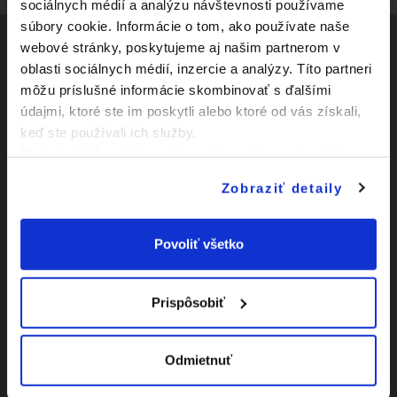
sociálnych médií a analýzu návštevnosti používame
súbory cookie. Informácie o tom, ako používate naše
webové stránky, poskytujeme aj našim partnerom v
oblasti sociálnych médií, inzercie a analýzy. Títo partneri
Social
môžu príslušné informácie skombinovať s ďalšími
údajmi, ktoré ste im poskytli alebo ktoré od vás získali,
Facebook
Zápasy
keď ste používali ich služby.
Youtube
Podrobné informácie o súboroch cookies sa dozviete v
Kluby
"
Informáciách o súboroch cookies
".
Instagram
Zobraziť detaily
Novinky
O Slovnaft Cupe
Povoliť všetko
Vyhlásenie o
prístupnosti
Prispôsobiť
|
Nastavenia Cookies
Odmietnuť
|
Viac o cookies
Mapa
webu