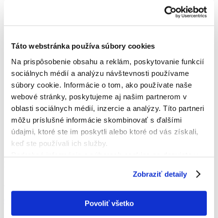
Táto webstránka používa súbory cookies
Na prispôsobenie obsahu a reklám, poskytovanie funkcií
sociálnych médií a analýzu návštevnosti používame
súbory cookie. Informácie o tom, ako používate naše
webové stránky, poskytujeme aj našim partnerom v
oblasti sociálnych médií, inzercie a analýzy. Títo partneri
môžu príslušné informácie skombinovať s ďalšími
údajmi, ktoré ste im poskytli alebo ktoré od vás získali,
keď ste používali ich služby.
Podrobné informácie o súboroch cookies sa dozviete v
KONTAKTNÁ OSOBA
"
Informáciách o súboroch cookies
".
Zobraziť detaily
Jozef Zúbek
0911 989 797
Povoliť všetko
j.zubek@billa.sk