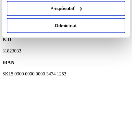
Prispôsobiť
ADRESA
Kmeťovo 343
Odmietnuť
94162 Kmeťovo
IČO
31823033
IBAN
SK15 0900 0000 0000 3474 1253