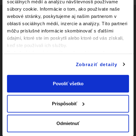
sociálnych médií a analýzu návštevnosti používame
súbory cookie. Informácie o tom, ako používate naše
webové stránky, poskytujeme aj našim partnerom v
oblasti sociálnych médií, inzercie a analýzy. Títo partneri
Social
môžu príslušné informácie skombinovať s ďalšími
údajmi, ktoré ste im poskytli alebo ktoré od vás získali,
Facebook
Zápasy
keď ste používali ich služby.
Youtube
Podrobné informácie o súboroch cookies sa dozviete v
Kluby
"
Informáciách o súboroch cookies
".
Instagram
Zobraziť detaily
Novinky
O Slovnaft Cupe
Povoliť všetko
Vyhlásenie o
prístupnosti
Prispôsobiť
|
Nastavenia Cookies
Odmietnuť
|
Viac o cookies
Mapa
webu