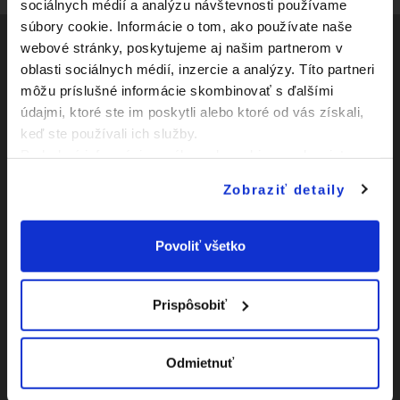
sociálnych médií a analýzu návštevnosti používame
súbory cookie. Informácie o tom, ako používate naše
webové stránky, poskytujeme aj našim partnerom v
oblasti sociálnych médií, inzercie a analýzy. Títo partneri
Social
môžu príslušné informácie skombinovať s ďalšími
údajmi, ktoré ste im poskytli alebo ktoré od vás získali,
Facebook
Zápasy
keď ste používali ich služby.
Youtube
Podrobné informácie o súboroch cookies sa dozviete v
Kluby
"
Informáciách o súboroch cookies
".
Instagram
Zobraziť detaily
Novinky
O Slovnaft Cupe
Povoliť všetko
Vyhlásenie o
prístupnosti
Prispôsobiť
|
Nastavenia Cookies
Odmietnuť
|
Viac o cookies
Mapa
webu