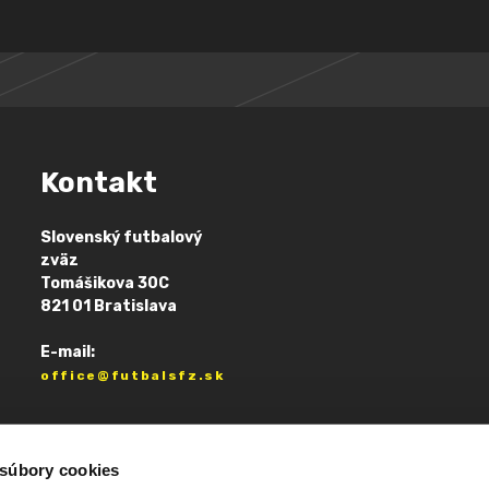
Kontakt
Slovenský futbalový
zväz
Tomášikova 30C
821 01 Bratislava
E-mail:
office@futbalsfz.sk
 súbory cookies