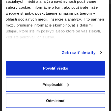
sociálnych médií a analýzu návštevnosti používame
súbory cookie. Informácie o tom, ako používate naše
webové stránky, poskytujeme aj našim partnerom v
oblasti sociálnych médií, inzercie a analýzy. Títo partneri
Social
môžu príslušné informácie skombinovať s ďalšími
údajmi, ktoré ste im poskytli alebo ktoré od vás získali,
Facebook
Zápasy
keď ste používali ich služby.
Youtube
Podrobné informácie o súboroch cookies sa dozviete v
Kluby
"
Informáciách o súboroch cookies
".
Instagram
Zobraziť detaily
Novinky
O Slovnaft Cupe
Povoliť všetko
Vyhlásenie o
prístupnosti
Prispôsobiť
|
Nastavenia Cookies
Odmietnuť
|
Viac o cookies
Mapa
webu