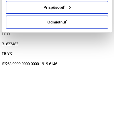
Prispôsobiť
ADRESA
Športová 3/89
Odmietnuť
90029 Nová Dedinka
IČO
31823483
IBAN
SK68 0900 0000 0000 1919 6146