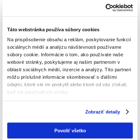
Táto webstránka používa súbory cookies
Na prispôsobenie obsahu a reklám, poskytovanie funkcií
sociálnych médií a analýzu návštevnosti používame
súbory cookie. Informácie o tom, ako používate naše
webové stránky, poskytujeme aj našim partnerom v
oblasti sociálnych médií, inzercie a analýzy. Títo partneri
môžu príslušné informácie skombinovať s ďalšími
údajmi, ktoré ste im poskytli alebo ktoré od vás získali,
keď ste používali ich služby.
Podrobné informácie o súboroch cookies sa dozviete v
KONTAKTNÁ OSOBA
"
Informáciách o súboroch cookies
".
Zobraziť detaily
Ladislav Kakaš
0905 587 333
Povoliť všetko
lad.kakas@gmail.com