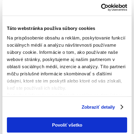
Táto webstránka používa súbory cookies
Na prispôsobenie obsahu a reklám, poskytovanie funkcií
sociálnych médií a analýzu návštevnosti používame
súbory cookie. Informácie o tom, ako používate naše
webové stránky, poskytujeme aj našim partnerom v
oblasti sociálnych médií, inzercie a analýzy. Títo partneri
môžu príslušné informácie skombinovať s ďalšími
údajmi, ktoré ste im poskytli alebo ktoré od vás získali,
keď ste používali ich služby.
Podrobné informácie o súboroch cookies sa dozviete v
KONTAKTNÁ OSOBA
"
Informáciách o súboroch cookies
".
Zobraziť detaily
Štefan Lazorčák
+421902670377
Povoliť všetko
info@lubovnaredfox.com