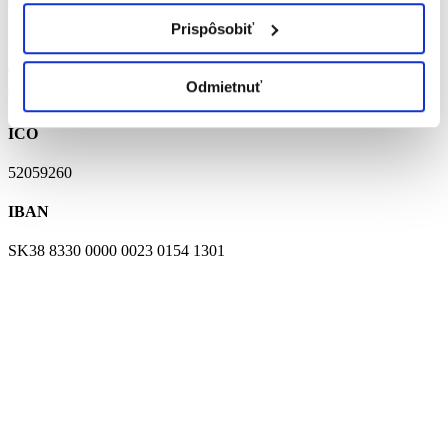
Prispôsobiť
ADRESA
Továrenská 1
Odmietnuť
064 01 Stará Ľubovňa
IČO
52059260
IBAN
SK38 8330 0000 0023 0154 1301