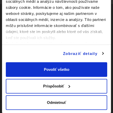
sociálnych médií a analýzu návštevnosti používame
súbory cookie. Informácie o tom, ako používate naše
webové stránky, poskytujeme aj našim partnerom v
oblasti sociálnych médií, inzercie a analýzy. Títo partneri
Social
môžu príslušné informácie skombinovať s ďalšími
údajmi, ktoré ste im poskytli alebo ktoré od vás získali,
Facebook
Zápasy
keď ste používali ich služby.
Youtube
Podrobné informácie o súboroch cookies sa dozviete v
Kluby
"
Informáciách o súboroch cookies
".
Instagram
Zobraziť detaily
Novinky
O Slovnaft Cupe
Povoliť všetko
Vyhlásenie o
prístupnosti
Prispôsobiť
|
Nastavenia Cookies
Odmietnuť
|
Viac o cookies
Mapa
webu