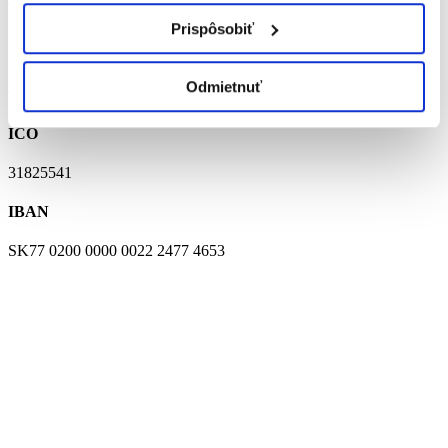
Prispôsobiť
ADRESA
Veľké Ludince č. 366
Odmietnuť
935 65 Veľké Ludince
IČO
31825541
IBAN
SK77 0200 0000 0022 2477 4653