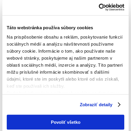
Táto webstránka používa súbory cookies
Na prispôsobenie obsahu a reklám, poskytovanie funkcií
sociálnych médií a analýzu návštevnosti používame
súbory cookie. Informácie o tom, ako používate naše
webové stránky, poskytujeme aj našim partnerom v
oblasti sociálnych médií, inzercie a analýzy. Títo partneri
môžu príslušné informácie skombinovať s ďalšími
údajmi, ktoré ste im poskytli alebo ktoré od vás získali,
keď ste používali ich služby.
Podrobné informácie o súboroch cookies sa dozviete v
KONTAKTNÁ OSOBA
"
Informáciách o súboroch cookies
".
Zobraziť detaily
Ing. František Urban
0905975555
Povoliť všetko
urbanferi1@gmail.com