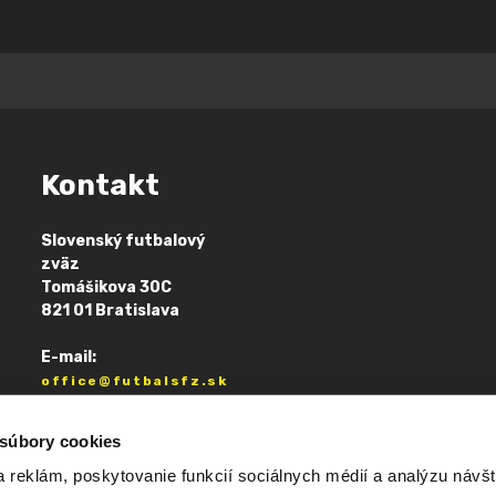
Kontakt
Slovenský futbalový
zväz
Tomášikova 30C
821 01 Bratislava
E-mail:
office@futbalsfz.sk
 súbory cookies
 reklám, poskytovanie funkcií sociálnych médií a analýzu návšt