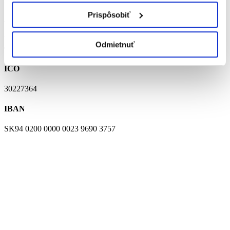
Prispôsobiť
ADRESA
Ústredie 215
Odmietnuť
023 55 Vysoká nad Kysucou
IČO
30227364
IBAN
SK94 0200 0000 0023 9690 3757