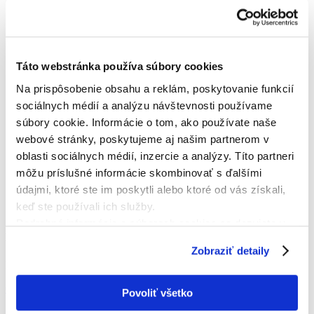
Táto webstránka používa súbory cookies
Na prispôsobenie obsahu a reklám, poskytovanie funkcií
sociálnych médií a analýzu návštevnosti používame
súbory cookie. Informácie o tom, ako používate naše
webové stránky, poskytujeme aj našim partnerom v
oblasti sociálnych médií, inzercie a analýzy. Títo partneri
môžu príslušné informácie skombinovať s ďalšími
údajmi, ktoré ste im poskytli alebo ktoré od vás získali,
keď ste používali ich služby.
Podrobné informácie o súboroch cookies sa dozviete v
KONTAKTNÁ OSOBA
"
Informáciách o súboroch cookies
".
Zobraziť detaily
Mgr. Dávid Nekoranec
0917943934
Povoliť všetko
prednosta@vysokanadkysucou.sk