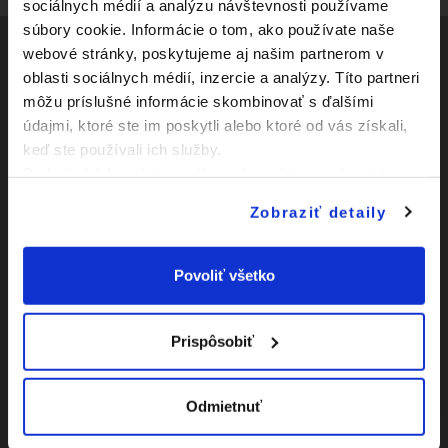
sociálnych médií a analýzu návštevnosti používame
súbory cookie. Informácie o tom, ako používate naše
webové stránky, poskytujeme aj našim partnerom v
oblasti sociálnych médií, inzercie a analýzy. Títo partneri
Social
môžu príslušné informácie skombinovať s ďalšími
údajmi, ktoré ste im poskytli alebo ktoré od vás získali,
Facebook
Zápasy
keď ste používali ich služby.
Youtube
Podrobné informácie o súboroch cookies sa dozviete v
Kluby
"
Informáciách o súboroch cookies
".
Instagram
Zobraziť detaily
Novinky
O Slovnaft Cupe
Povoliť všetko
Vyhlásenie o
prístupnosti
Prispôsobiť
|
Nastavenia Cookies
Odmietnuť
|
Viac o cookies
Mapa
webu