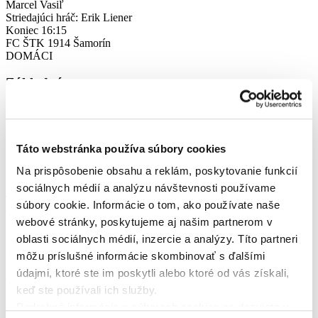
Marcel Vasiľ
Striedajúci hráč: Erik Liener
Koniec
16:15
FC ŠTK 1914 Šamorín
DOMÁCI
Základná zostava
32
Péter Hanzli
5
Táto webstránka používa súbory cookies
Nathan Vitor De Almeida Silva
11
Na prispôsobenie obsahu a reklám, poskytovanie funkcií
Mikuláš Demjanovič
18
sociálnych médií a analýzu návštevnosti používame
Tomáš Nagy
súbory cookie. Informácie o tom, ako používate naše
9
webové stránky, poskytujeme aj našim partnerom v
Lukáš Szabó
12
oblasti sociálnych médií, inzercie a analýzy. Títo partneri
Attila Horváth
môžu príslušné informácie skombinovať s ďalšími
28
údajmi, ktoré ste im poskytli alebo ktoré od vás získali,
Jakub Čunta
15
keď ste používali ich služby.
Draško Matej Marič-Bjekič
Podrobné informácie o súboroch cookies sa dozviete v
7