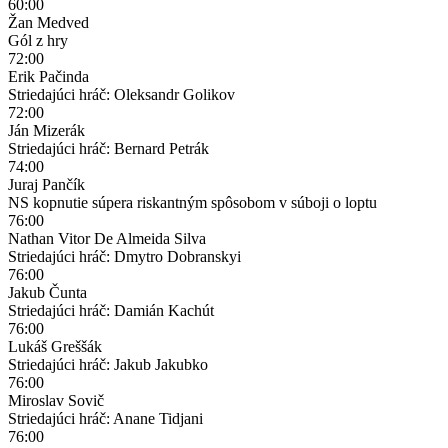
60:00
Žan Medved
Gól z hry
72:00
Erik Pačinda
Striedajúci hráč: Oleksandr Golikov
72:00
Ján Mizerák
Striedajúci hráč: Bernard Petrák
74:00
Juraj Pančík
NS kopnutie súpera riskantným spôsobom v súboji o loptu
76:00
Nathan Vitor De Almeida Silva
Striedajúci hráč: Dmytro Dobranskyi
76:00
Jakub Čunta
Striedajúci hráč: Damián Kachút
76:00
Lukáš Greššák
Striedajúci hráč: Jakub Jakubko
76:00
Miroslav Sovič
Striedajúci hráč: Anane Tidjani
76:00