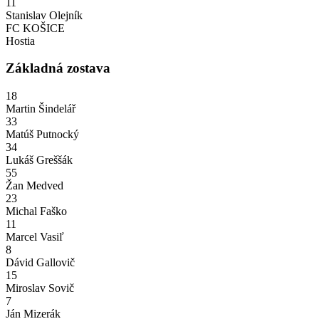
11
Stanislav Olejník
FC KOŠICE
Hostia
Základná zostava
18
Martin Šindelář
33
Matúš Putnocký
34
Lukáš Greššák
55
Žan Medved
23
Michal Faško
11
Marcel Vasiľ
8
Dávid Gallovič
15
Miroslav Sovič
7
Ján Mizerák