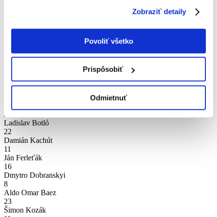
"
Informáciách o súboroch cookies
".
Juraj Pančík
Zobraziť detaily
17
Péter Nagy
11
Povoliť všetko
Bright Owusu
Nahradníci
Prispôsobiť
29
Bandiougou Diallo
90
Odmietnuť
Attila Németh
20
Ladislav Botló
22
Damián Kachút
11
Ján Ferleťák
16
Dmytro Dobranskyi
8
Aldo Omar Baez
23
Šimon Kozák