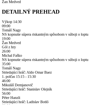
Žan Medved
DETAILNÝ PREHĽAD
Výkop
14:30
09:00
Tomáš Nagy
NS kopnutie súpera riskantným spôsobom v súboji o loptu
19:00
Žan Medved
Gól z hry
26:00
Michal Faško
NS kopnutie súpera riskantným spôsobom v súboji o loptu
35:00
Tomáš Nagy
Striedajúci hráč: Aldo Omar Baez
1. polčas
15:15 - 15:30
46:00
Mikuláš Demjanovič
Striedajúci hráč: Stanislav Olejník
56:00
Péter Hanzli
Striedajúci hráč: Ladislav Botló