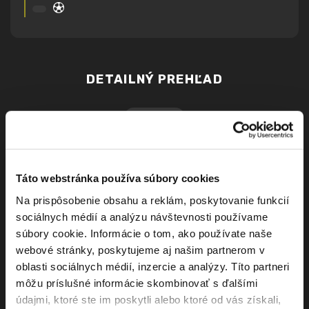
DETAILNÝ PREHĽAD
Výkop
17:30
Martin Rusinko
NS Podrazenie súpera
27:00
riskantným spôsobom v
súboji o loptu
Táto webstránka používa súbory cookies
Róbert Rusňák
Na prispôsobenie obsahu a reklám, poskytovanie funkcií
34:00
Slovom vyjadril nesúhlas s
sociálnych médií a analýzu návštevnosti používame
rozhodnutím R
súbory cookie. Informácie o tom, ako používate naše
Nadstavený čas
+ 1 min
webové stránky, poskytujeme aj našim partnerom v
oblasti sociálnych médií, inzercie a analýzy. Títo partneri
1. polčas
18:16 - 18:31
môžu príslušné informácie skombinovať s ďalšími
údajmi, ktoré ste im poskytli alebo ktoré od vás získali,
Jakub Párkaň