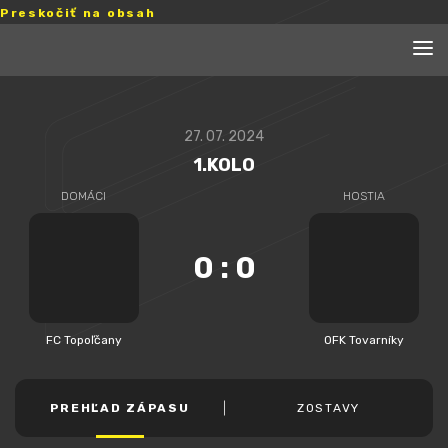
Preskočiť na obsah
27. 07. 2024
1.KOLO
DOMÁCI
HOSTIA
0
:
0
FC Topoľčany
OFK Tovarníky
PREHĽAD ZÁPASU
ZOSTAVY