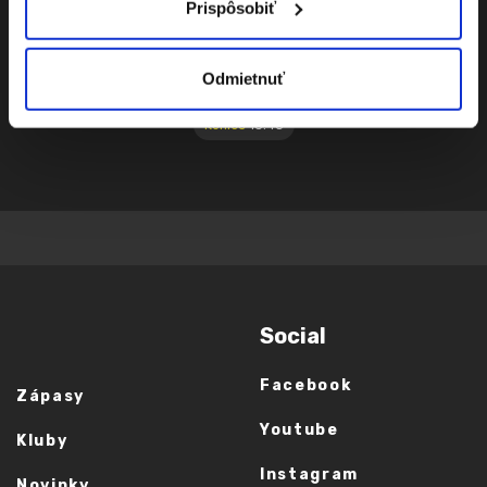
Prispôsobiť
Jozef Hajduk
77:00
Striedajúci hráč: Róbert
Odmietnuť
Köver
Koniec
18:45
Social
Facebook
Zápasy
Youtube
Kluby
Instagram
Novinky