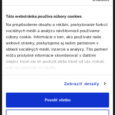
Výkop
17:00
1. polčas
17:45 - 18:00
Táto webstránka používa súbory cookies
Na prispôsobenie obsahu a reklám, poskytovanie funkcií
Marek Mackanič
46:00
sociálnych médií a analýzu návštevnosti používame
Striedajúci hráč: Pavol Azari
súbory cookie. Informácie o tom, ako používate naše
Andrii Syrovatko
webové stránky, poskytujeme aj našim partnerom v
56:00
NS - Držanie súpera v sľubne
oblasti sociálnych médií, inzercie a analýzy. Títo partneri
sa rozvíjajúcej akcii
môžu príslušné informácie skombinovať s ďalšími
údajmi, ktoré ste im poskytli alebo ktoré od vás získali,
57:00
Jozef Hajduk
keď ste používali ich služby.
Podrobné informácie o súboroch cookies sa dozviete v
Lukáš Vitkovský
"
Informáciách o súboroch cookies
63:00
".
NS - Kopnutie súpera
Zobraziť detaily
riskantným spôsobom
Emanuel Zsiga
70:00
Gól z hry
Povoliť všetko
Filip Korček
71:00
Gól z hry