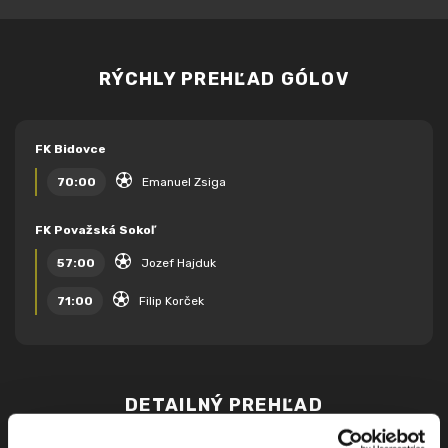
RÝCHLY PREHĽAD GÓLOV
FK Bidovce
70:00
Emanuel Zsiga
FK Považská Sokoľ
57:00
Jozef Hajduk
71:00
Filip Korček
DETAILNÝ PREHĽAD