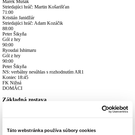
Marek Mušák
Striedajúci hráč: Martin Košarišťan
71:00
Kristián Janidžár
Striedajúci hráč: Adam Kozáčik
88:00
Peter Šikyňa
Gól z hry
90:00
Ryoudai Ishimaru
Gól z hry
90:00
Peter Šikyňa
NS: verbálny nesúhlas s rozhodnutím AR1
Koniec
18:45
FK Nižná
DOMÁCI
Základná zostava
1
Dávid Brčák
6
Tomáš Zboroň
Táto webstránka používa súbory cookies
5