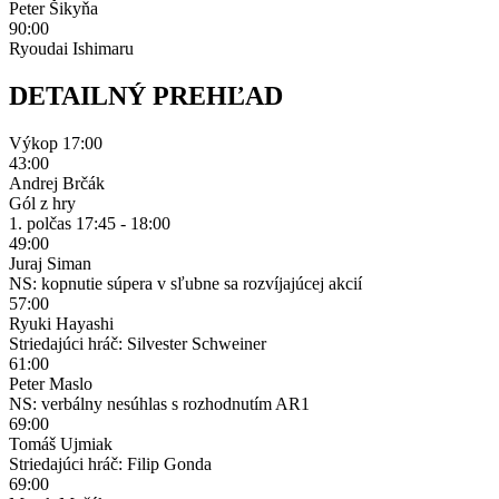
Peter Šikyňa
90:00
Ryoudai Ishimaru
DETAILNÝ PREHĽAD
Výkop
17:00
43:00
Andrej Brčák
Gól z hry
1. polčas
17:45 - 18:00
49:00
Juraj Siman
NS: kopnutie súpera v sľubne sa rozvíjajúcej akcií
57:00
Ryuki Hayashi
Striedajúci hráč: Silvester Schweiner
61:00
Peter Maslo
NS: verbálny nesúhlas s rozhodnutím AR1
69:00
Tomáš Ujmiak
Striedajúci hráč: Filip Gonda
69:00