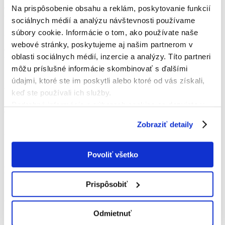
Jaroslav Hradský
Na prispôsobenie obsahu a reklám, poskytovanie funkcií
8
sociálnych médií a analýzu návštevnosti používame
Peter Pňaček
súbory cookie. Informácie o tom, ako používate naše
2
Marek Zboja
webové stránky, poskytujeme aj našim partnerom v
9
oblasti sociálnych médií, inzercie a analýzy. Títo partneri
Lukáš Zboja
môžu príslušné informácie skombinovať s ďalšími
15
Ľubomír Pikna
údajmi, ktoré ste im poskytli alebo ktoré od vás získali,
8
keď ste používali ich služby.
Kristián Janidžár
Podrobné informácie o súboroch cookies sa dozviete v
7
Tomáš Ujmiak
"
Informáciách o súboroch cookies
".
10
Zobraziť detaily
Andrej Brčák
10
Lukáš Repka
Povoliť všetko
Nahradníci
Prispôsobiť
19
Ján Michalic
7
Odmietnuť
Patrik Jurovčík