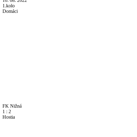
10. 08. 2022
1.kolo
Domáci
FK Nižná
1
:
2
Hostia