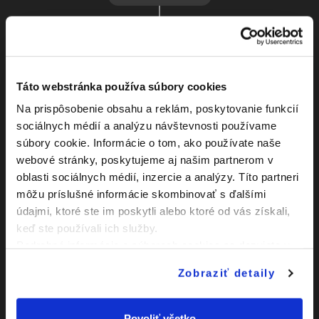
Adrián Bobrík
46:00
Striedajúci hráč: Viktor
Gavula
Ladislav Kubík
46:00
Táto webstránka používa súbory cookies
Striedajúci hráč: Pavol Toth
Vaňo
Na prispôsobenie obsahu a reklám, poskytovanie funkcií
Lukáš Manek
sociálnych médií a analýzu návštevnosti používame
46:00
Striedajúci hráč: Peter
súbory cookie. Informácie o tom, ako používate naše
Vigoda
webové stránky, poskytujeme aj našim partnerom v
Milan Sekera
oblasti sociálnych médií, inzercie a analýzy. Títo partneri
46:00
Striedajúci hráč: Samuel
Kňažek
môžu príslušné informácie skombinovať s ďalšími
údajmi, ktoré ste im poskytli alebo ktoré od vás získali,
Michal Maco
46:00
Striedajúci hráč: Marko
keď ste používali ich služby.
Trusina
Podrobné informácie o súboroch cookies sa dozviete v
Peter Vigoda
"
Informáciách o súboroch cookies
".
NS- Zmarenie sľubne sa
Zobraziť detaily
50:00
rozvíjajúcej akcie držaním
súpera za dres v súboji o
loptu.
Jakub Slaný
Povoliť všetko