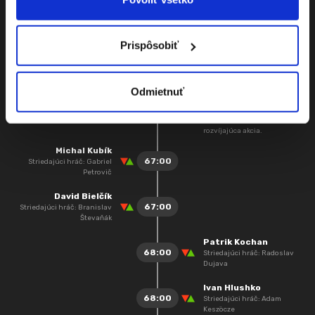
NS- Vrazenie do súpera
51:00
telom v súboji o loptu
riskantným spôsobom.
Prispôsobiť
Ivan Hlushko
55:00
Gól z hry
Juraj Štefanka
Odmietnuť
NS- Držanie súpera za dres v
63:00
súboji o loptu čím bola
zmarená sľubne sa
rozvíjajúca akcia.
Michal Kubík
67:00
Striedajúci hráč: Gabriel
Petrovič
David Bielčík
67:00
Striedajúci hráč: Branislav
Števaňák
Patrik Kochan
68:00
Striedajúci hráč: Radoslav
Dujava
Ivan Hlushko
68:00
Striedajúci hráč: Adam
Keszöcze