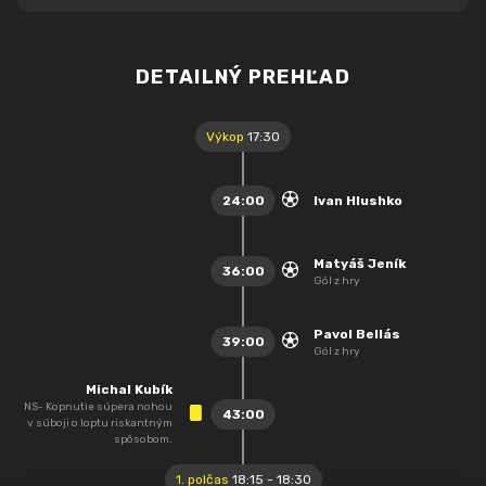
DETAILNÝ PREHĽAD
Výkop
17:30
24:00
Ivan Hlushko
Matyáš Jeník
36:00
Gól z hry
Pavol Bellás
39:00
Gól z hry
Michal Kubík
NS- Kopnutie súpera nohou
43:00
v súboji o loptu riskantným
spôsobom.
1. polčas
18:15 - 18:30