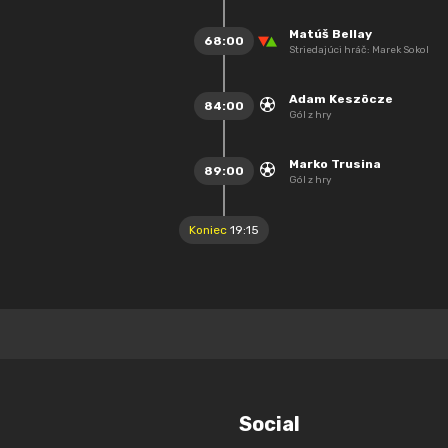
Matúš Bellay
68:00
Striedajúci hráč: Marek Sokol
Adam Keszöcze
84:00
Gól z hry
Marko Trusina
89:00
Gól z hry
Koniec
19:15
Social