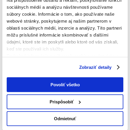
Na prispôsobenie obsahu a reklám, poskytovanie funkcií
90:00
sociálnych médií a analýzu návštevnosti používame
Peter Fabian
Gól z hry
súbory cookie. Informácie o tom, ako používate naše
Nadstavený čas
+ 2 min
webové stránky, poskytujeme aj našim partnerom v
Koniec
18:47
oblasti sociálnych médií, inzercie a analýzy. Títo partneri
FK Veľká Lomnica
DOMÁCI
môžu príslušné informácie skombinovať s ďalšími
údajmi, ktoré ste im poskytli alebo ktoré od vás získali,
Základná zostava
keď ste používali ich služby.
Podrobné informácie o súboroch cookies sa dozviete v
5
Michal Šterbák
"
Informáciách o súboroch cookies
".
7
Zobraziť detaily
Tomáš Budzák
71
Pavol Fejerčák
Povoliť všetko
15
Ján Olekšák
12
Prispôsobiť
Marek Luštík
21
Viliam Kužel
Odmietnuť
6
Martin Kožuch
17