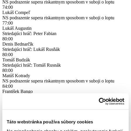
NS podrazenie supera riskantnym sposobom v suboji o loptu
74:00
Lukáš Compeľ
NS podrazenie supera riskantnym sposobom v suboji o loptu
77:00
Lukáš Augustin
Striedajúci hráč: Peter Fabian
80:00
Denis Bednarčík
Striedajúci hráč: Lukáš Rusňák
80:00
Tomáš Budzák
Striedajúci hráč: Tomáš Rusnák
80:00
Matúš Kotrady
NS podrazenie supera riskantnym sposobom v suboji o loptu
84:00
František Bango
Gól z hry
87:00
Matúš Kotrady
Striedajúci hráč: Peter Pukluš
89:00
Táto webstránka používa súbory cookies
Peter Fabian
NS kopnutie supera riskantnym sposobom v suboji o loptu