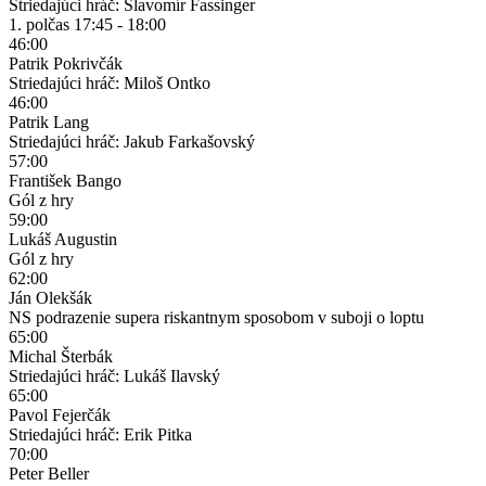
Striedajúci hráč: Slavomír Fassinger
1. polčas
17:45 - 18:00
46:00
Patrik Pokrivčák
Striedajúci hráč: Miloš Ontko
46:00
Patrik Lang
Striedajúci hráč: Jakub Farkašovský
57:00
František Bango
Gól z hry
59:00
Lukáš Augustin
Gól z hry
62:00
Ján Olekšák
NS podrazenie supera riskantnym sposobom v suboji o loptu
65:00
Michal Šterbák
Striedajúci hráč: Lukáš Ilavský
65:00
Pavol Fejerčák
Striedajúci hráč: Erik Pitka
70:00
Peter Beller