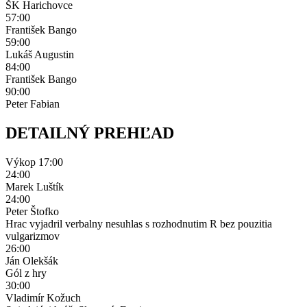
ŠK Harichovce
57:00
František Bango
59:00
Lukáš Augustin
84:00
František Bango
90:00
Peter Fabian
DETAILNÝ PREHĽAD
Výkop
17:00
24:00
Marek Luštík
24:00
Peter Štofko
Hrac vyjadril verbalny nesuhlas s rozhodnutim R bez pouzitia
vulgarizmov
26:00
Ján Olekšák
Gól z hry
30:00
Vladimír Kožuch