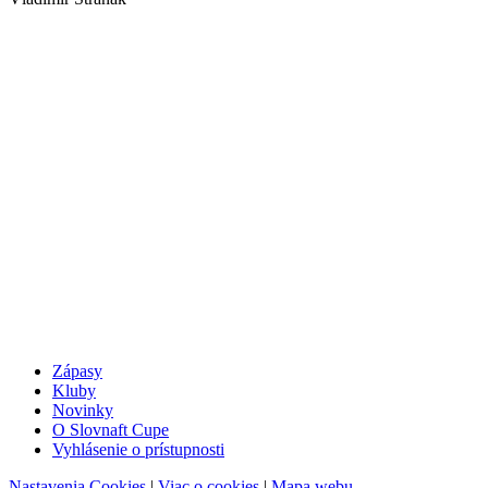
Zápasy
Kluby
Novinky
O Slovnaft Cupe
Vyhlásenie o prístupnosti
Nastavenia Cookies
|
Viac o cookies
|
Mapa webu