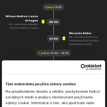
Výkop
13:00
Wilson Andres Lasso
Ortegon
28:00
NS - nedostatok rešpektu
voči hre držaním súpera
Miroslav Káčer
NS - zmarenie sľubne sa
41:00
rozvíjajúcej útočnej akcie
podrazením súpera
1. polčas
13:45 - 14:00
Miroslav Káčer
46:00
Striedajúci hráč: Milan
Dimun
Andrés Josué
Romero Tocuyo
Táto webstránka používa súbory cookies
46:00
Striedajúci hráč: Milán
Vitális
Na prispôsobenie obsahu a reklám, poskytovanie funkcií
Jakub Škovran
sociálnych médií a analýzu návštevnosti používame
55:00
Striedajúci hráč: Šimon
súbory cookie. Informácie o tom, ako používate naše
Ištvánik