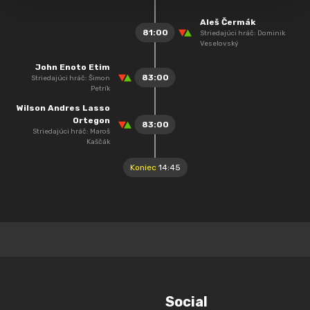
Aleš Čermák
81:00
Striedajúci hráč: Dominik
Veselovský
John Enoto Etim
83:00
Striedajúci hráč: Šimon
Petrík
Wilson Andres Lasso
Ortegon
83:00
Striedajúci hráč: Maroš
Kaščák
Koniec
14:45
Social