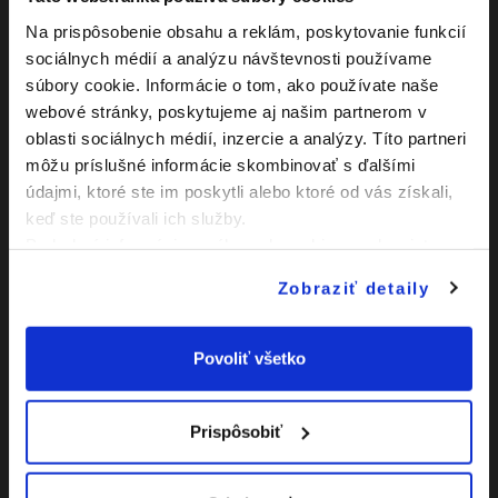
Na prispôsobenie obsahu a reklám, poskytovanie funkcií
1. polčas
16:46 - 17:01
sociálnych médií a analýzu návštevnosti používame
súbory cookie. Informácie o tom, ako používate naše
Jan Kadlec
47:00
webové stránky, poskytujeme aj našim partnerom v
Gól z hry
oblasti sociálnych médií, inzercie a analýzy. Títo partneri
môžu príslušné informácie skombinovať s ďalšími
Karol Mondek
52:00
údajmi, ktoré ste im poskytli alebo ktoré od vás získali,
Gól z hry
keď ste používali ich služby.
Podrobné informácie o súboroch cookies sa dozviete v
Marek Kuzma
53:00
Gól z hry
"
Informáciách o súboroch cookies
".
Zobraziť detaily
Jaroslav Holp
57:00
Gól z hry
Povoliť všetko
Luiz Eduardo Caliari
Sestari
62:00
Striedajúci hráč: Samuel
Smolka
Prispôsobiť
Samuel Suľa
62:00
Striedajúci hráč: Anthony
Louis Chana