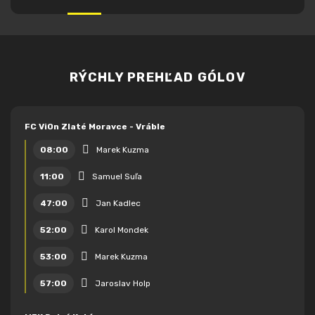
RÝCHLY PREHĽAD GÓLOV
FC ViOn Zlaté Moravce - Vráble
08:00
Marek Kuzma
11:00
Samuel Suľa
47:00
Jan Kadlec
52:00
Karol Mondek
53:00
Marek Kuzma
57:00
Jaroslav Holp