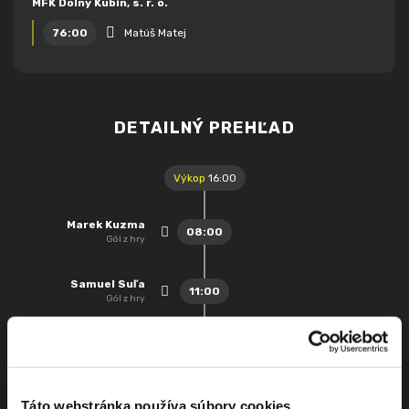
MFK Dolný Kubín, s. r. o.
76:00
Matúš Matej
DETAILNÝ PREHĽAD
Výkop
16:00
Marek Kuzma
08:00
Gól z hry
Samuel Suľa
11:00
Gól z hry
Filip Balaj
39:00
Striedajúci hráč: Karol
Mondek
Táto webstránka používa súbory cookies
Nadstavený čas
+ 1 min