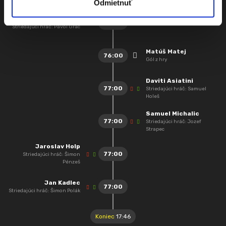
Odmietnuť
Lukáš Greššák
62:00
Striedajúci hráč: Pavol Grác
Matúš Matej
76:00
Gól z hry
Daviti Asiatini
77:00
Striedajúci hráč: Samuel
Holeš
Samuel Michalic
77:00
Striedajúci hráč: Jozef
Strapec
Jaroslav Holp
77:00
Striedajúci hráč: Šimon
Pénzeš
Jan Kadlec
77:00
Striedajúci hráč: Šimon Polák
Koniec
17:46