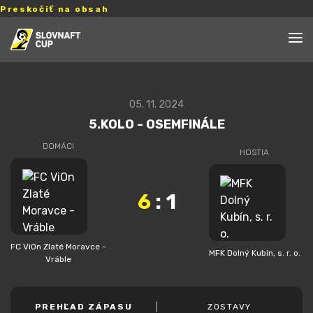
Preskočiť na obsah
05. 11. 2024
5.KOLO - OSEMFINÁLE
DOMÁCI
HOSTIA
6
:
1
FC ViOn Zlaté Moravce -
MFK Dolný Kubín, s. r. o.
Vráble
PREHĽAD ZÁPASU
ZOSTAVY