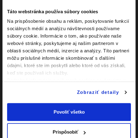
25:00
Gól z hry
Táto webstránka používa súbory cookies
Adam Hanes
35:00
Na prispôsobenie obsahu a reklám, poskytovanie funkcií
Gól z hry
sociálnych médií a analýzu návštevnosti používame
súbory cookie. Informácie o tom, ako používate naše
Adam Brenkus
43:00
webové stránky, poskytujeme aj našim partnerom v
Gól z hry
oblasti sociálnych médií, inzercie a analýzy. Títo partneri
môžu príslušné informácie skombinovať s ďalšími
1. polčas
17:45 - 18:00
údajmi, ktoré ste im poskytli alebo ktoré od vás získali,
Lukáš Pšida
keď ste používali ich služby.
46:00
Striedajúci hráč: René
Podrobné informácie o súboroch cookies sa dozviete v
Turčan
"
Informáciách o súboroch cookies
".
Zobraziť detaily
Ján Kuník
46:00
Striedajúci hráč: Michal
Brašeň
Povoliť všetko
Nicolas Šikula
46:00
Striedajúci hráč: Marian
Pišoja
Prispôsobiť
Adam Brenkus
46:00
Striedajúci hráč: Gabriel