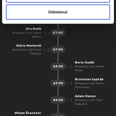
Demian
Odmietnuť
Adam Hanes
48:00
Gól z hry
Oto Malík
57:00
Striedajúci hráč: Jakub
Kľačan
Mário Markovič
57:00
Striedajúci hráč: Pavol
Poljovka
Boris Godál
63:00
Striedajúci hráč: Marek
Hlinka
Branislav Ľupták
63:00
Striedajúci hráč: Martin
Rymarenko
Adam Hanes
63:00
Striedajúci hráč: Tibor
Slebodník
Viliam Švantner