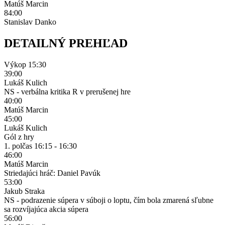
Matúš Marcin
84:00
Stanislav Danko
DETAILNÝ PREHĽAD
Výkop
15:30
39:00
Lukáš Kulich
NS - verbálna kritika R v prerušenej hre
40:00
Matúš Marcin
45:00
Lukáš Kulich
Gól z hry
1. polčas
16:15 - 16:30
46:00
Matúš Marcin
Striedajúci hráč: Daniel Pavúk
53:00
Jakub Straka
NS - podrazenie súpera v súboji o loptu, čím bola zmarená sľubne
sa rozvíjajúca akcia súpera
56:00