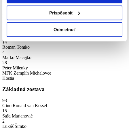
19
Prispôsobiť
Martin Sabol
2
Yaroslav Kolesnyk
Odmietnuť
11
Jakub Krupa
14
Roman Tomko
4
Marko Macejko
28
Peter Milenky
MFK Zemplín Michalovce
Hostia
Základná zostava
93
Gino Ronald van Kessel
15
Saša Marjanović
2
Lukáš Šimko