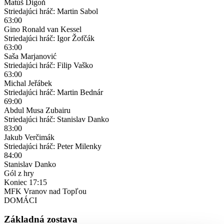
Matúš Digoň
Striedajúci hráč: Martin Sabol
63:00
Gino Ronald van Kessel
Striedajúci hráč: Igor Žofčák
63:00
Saša Marjanović
Striedajúci hráč: Filip Vaško
63:00
Michal Jeřábek
Striedajúci hráč: Martin Bednár
69:00
Abdul Musa Zubairu
Striedajúci hráč: Stanislav Danko
83:00
Jakub Verčimák
Striedajúci hráč: Peter Milenky
84:00
Stanislav Danko
Gól z hry
Koniec
17:15
MFK Vranov nad Topľou
DOMÁCI
Základná zostava