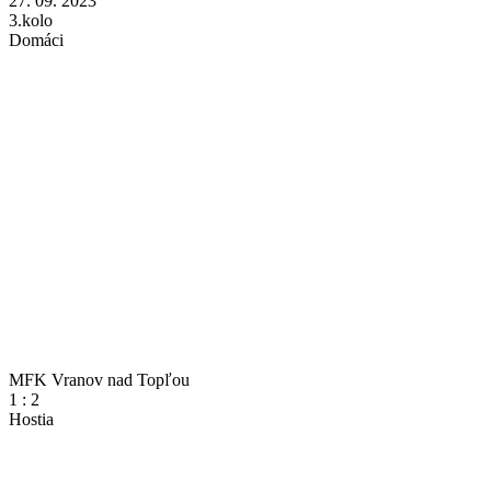
27. 09. 2023
3.kolo
Domáci
MFK Vranov nad Topľou
1
:
2
Hostia