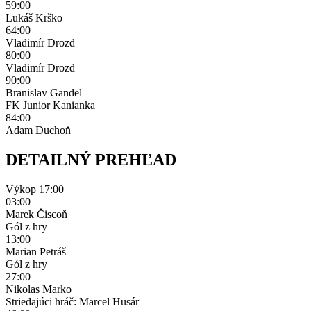
59:00
Lukáš Krško
64:00
Vladimír Drozd
80:00
Vladimír Drozd
90:00
Branislav Gandel
FK Junior Kanianka
84:00
Adam Duchoň
DETAILNÝ PREHĽAD
Výkop
17:00
03:00
Marek Čiscoň
Gól z hry
13:00
Marian Petráš
Gól z hry
27:00
Nikolas Marko
Striedajúci hráč: Marcel Husár