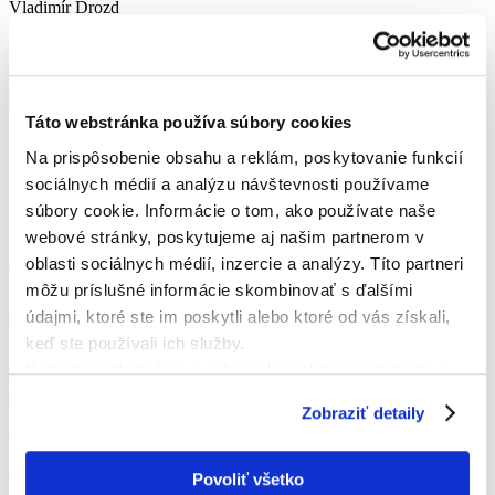
Vladimír Drozd
Gól z hry
84:00
Adam Duchoň
Gól z hry
90:00
Táto webstránka používa súbory cookies
Branislav Gandel
Koniec
18:45
Na prispôsobenie obsahu a reklám, poskytovanie funkcií
MTJ Pravenec
sociálnych médií a analýzu návštevnosti používame
DOMÁCI
súbory cookie. Informácie o tom, ako používate naše
Základná zostava
webové stránky, poskytujeme aj našim partnerom v
oblasti sociálnych médií, inzercie a analýzy. Títo partneri
9
môžu príslušné informácie skombinovať s ďalšími
Marian Petráš
23
údajmi, ktoré ste im poskytli alebo ktoré od vás získali,
Vladimír Drozd
keď ste používali ich služby.
1
Podrobné informácie o súboroch cookies sa dozviete v
Ján Krč
21
"
Informáciách o súboroch cookies
".
Roman Martinák
Zobraziť detaily
3
Lukáš Krško
24
Povoliť všetko
Peter Stopka