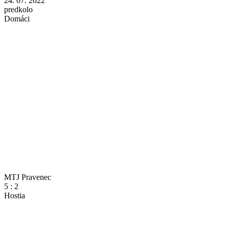
24. 07. 2022
predkolo
Domáci
MTJ Pravenec
5
:
2
Hostia