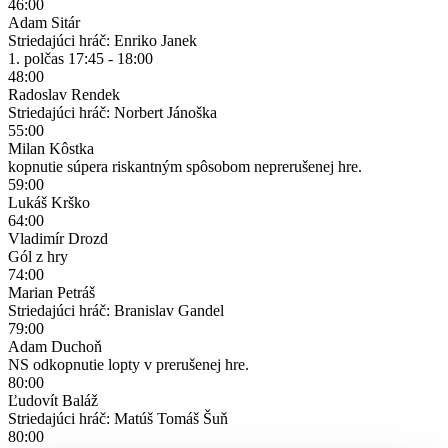
46:00
Adam Sitár
Striedajúci hráč: Enriko Janek
1. polčas
17:45 - 18:00
48:00
Radoslav Rendek
Striedajúci hráč: Norbert Jánoška
55:00
Milan Kôstka
kopnutie súpera riskantným spôsobom neprerušenej hre.
59:00
Lukáš Krško
64:00
Vladimír Drozd
Gól z hry
74:00
Marian Petráš
Striedajúci hráč: Branislav Gandel
79:00
Adam Duchoň
NS odkopnutie lopty v prerušenej hre.
80:00
Ľudovít Baláž
Striedajúci hráč: Matúš Tomáš Šuň
80:00