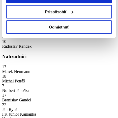
8
Matej Mendel
Prispôsobiť
6
Marek Čiscoň
11
Odmietnuť
Peter Gajdoš
20
Patrik Žilla
10
Radoslav Rendek
Nahradníci
13
Marek Neumann
18
Michal Petráš
7
Norbert Jánoška
17
Branislav Gandel
22
Ján Rybár
FK Junior Kanianka