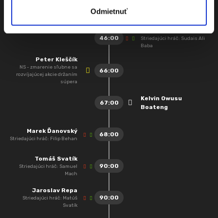
Lukáš Štetina
46:00
Odmietnuť
Striedajúci hráč: Alex Iván
Erik Daniel
46:00
Striedajúci hráč: Sudais Ali
Baba
Peter Kleščík
NS - zmarenie sľubne sa
66:00
rozvíjajúcej akcie držaním
súpera
Kelvin Owusu
67:00
Boateng
Marek Ďanovský
68:00
Striedajúci hráč: Filip Behan
Tomáš Svatík
90:00
Striedajúci hráč: Samuel
Mach
Jaroslav Repa
90:00
Striedajúci hráč: Matúš
Svatík