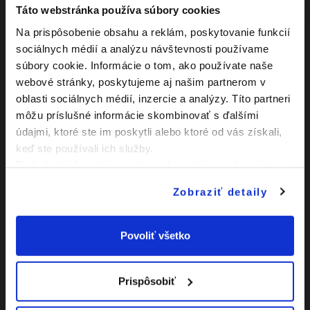
Samuel Štefánik
Táto webstránka používa súbory cookies
25:00
Gól z hry
Na prispôsobenie obsahu a reklám, poskytovanie funkcií
Marek Ďanovský
sociálnych médií a analýzu návštevnosti používame
NS - prejavenie nedostatku
38:00
rešpektu voči hre držaním
súbory cookie. Informácie o tom, ako používate naše
súpera
webové stránky, poskytujeme aj našim partnerom v
oblasti sociálnych médií, inzercie a analýzy. Títo partneri
1. polčas
16:15 - 16:30
môžu príslušné informácie skombinovať s ďalšími
Yaroslav Korol
údajmi, ktoré ste im poskytli alebo ktoré od vás získali,
46:00
Striedajúci hráč: Patrik
keď ste používali ich služby.
Prekop
Podrobné informácie o súboroch cookies sa dozviete v
Ján Vaško
"
Informáciách o súboroch cookies
".
46:00
Striedajúci hráč: Felix Daniel
Zobraziť detaily
Tomík
Kyriakos Savvidis
46:00
Striedajúci hráč: Roman
Povoliť všetko
Procházka
Samuel Štefánik
46:00
Striedajúci hráč: Azeez
Prispôsobiť
Oseni