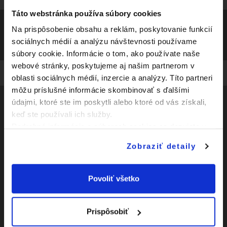
Táto webstránka používa súbory cookies
Na prispôsobenie obsahu a reklám, poskytovanie funkcií
sociálnych médií a analýzu návštevnosti používame
súbory cookie. Informácie o tom, ako používate naše
webové stránky, poskytujeme aj našim partnerom v
oblasti sociálnych médií, inzercie a analýzy. Títo partneri
môžu príslušné informácie skombinovať s ďalšími
údajmi, ktoré ste im poskytli alebo ktoré od vás získali,
keď ste používali ich služby.
Social
Podrobné informácie o súboroch cookies sa dozviete v
"
Informáciách o súboroch cookies
".
Facebook
Zobraziť detaily
Zápasy
Youtube
Kluby
Povoliť všetko
Instagram
Novinky
O Slovnaft Cupe
Prispôsobiť