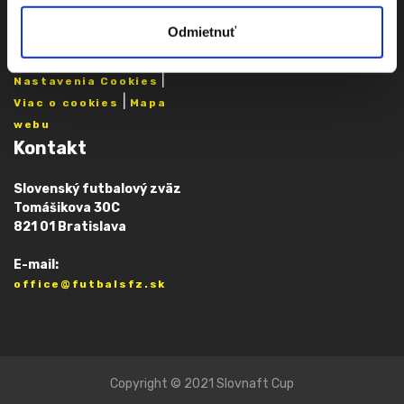
Vyhlásenie o
prístupnosti
Odmietnuť
|
Nastavenia Cookies
|
Viac o cookies
Mapa
webu
Kontakt
Slovenský futbalový zväz
Tomášikova 30C
821 01 Bratislava
E-mail:
office@futbalsfz.sk
Copyright © 2021 Slovnaft Cup