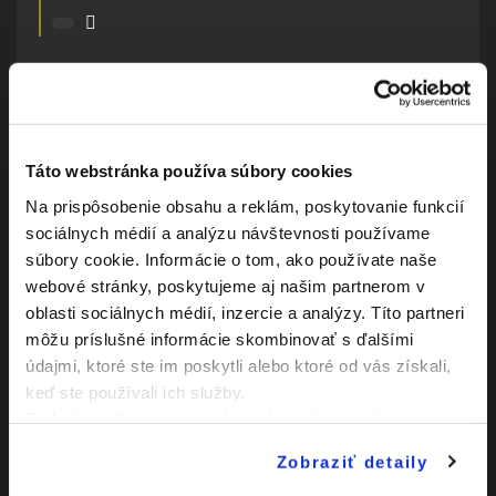
DETAILNÝ PREHĽAD
Táto webstránka používa súbory cookies
Výkop
17:00
Na prispôsobenie obsahu a reklám, poskytovanie funkcií
sociálnych médií a analýzu návštevnosti používame
Andrej Hubinák
súbory cookie. Informácie o tom, ako používate naše
45:00
Gól z hry
webové stránky, poskytujeme aj našim partnerom v
oblasti sociálnych médií, inzercie a analýzy. Títo partneri
1. polčas
17:45 - 18:00
môžu príslušné informácie skombinovať s ďalšími
údajmi, ktoré ste im poskytli alebo ktoré od vás získali,
Gregor Tóth
keď ste používali ich služby.
46:00
Striedajúci hráč: Tomáš
Krištof
Podrobné informácie o súboroch cookies sa dozviete v
"
Informáciách o súboroch cookies
".
Róbert Hruška
Zobraziť detaily
61:00
Striedajúci hráč: Tamás Csief