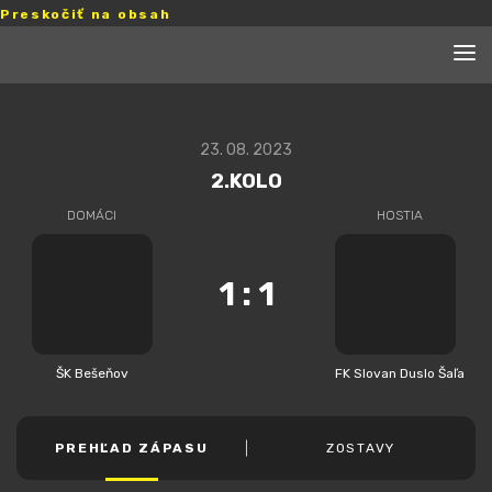
Preskočiť na obsah
23. 08. 2023
2.KOLO
DOMÁCI
HOSTIA
1
:
1
ŠK Bešeňov
FK Slovan Duslo Šaľa
PREHĽAD ZÁPASU
ZOSTAVY