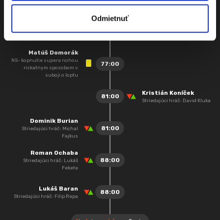
nohou riskantnym
sposobom v PU
Odmietnuť
Martin Hlúch
76:00
Matúš Domorák
NS- kopnutie supera nohou
77:00
riskatnym sposobom v
suboji o loptu
Kristián Koníček
81:00
Striedajúci hráč: David Kluka
Dominik Burian
81:00
Striedajúci hráč: Michal
Fajkus
Roman Ochaba
88:00
Striedajúci hráč: Lukáš
Fekete
Lukáš Baran
88:00
Striedajúci hráč: Filip Repa