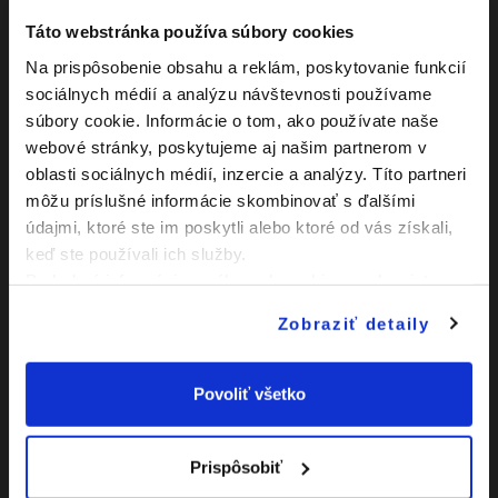
Táto webstránka používa súbory cookies
Výkop
18:00
Na prispôsobenie obsahu a reklám, poskytovanie funkcií
Ondrej Hečko
sociálnych médií a analýzu návštevnosti používame
20:00
Striedajúci hráč: Lucas
Etienne Kysucký
súbory cookie. Informácie o tom, ako používate naše
webové stránky, poskytujeme aj našim partnerom v
Nadstavený čas
+ 1 min
oblasti sociálnych médií, inzercie a analýzy. Títo partneri
môžu príslušné informácie skombinovať s ďalšími
1. polčas
18:46 - 19:01
údajmi, ktoré ste im poskytli alebo ktoré od vás získali,
keď ste používali ich služby.
Daniel Sagan
62:00
Podrobné informácie o súboroch cookies sa dozviete v
Striedajúci hráč: Samuel
Lukovič
"
Informáciách o súboroch cookies
".
Zobraziť detaily
Matej Synak
62:00
Striedajúci hráč: Jakub
Bukovec
Povoliť všetko
Lukáš Ďuriš
69:00
Striedajúci hráč: Sebastian
Tamajka
Prispôsobiť
Matej Székely
NS - podrazenie supera
75:00