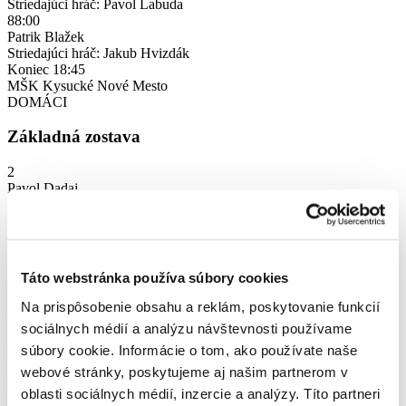
Striedajúci hráč: Pavol Labuda
88:00
Patrik Blažek
Striedajúci hráč: Jakub Hvizdák
Koniec
18:45
MŠK Kysucké Nové Mesto
DOMÁCI
Základná zostava
2
Pavol Dadaj
18
Dávid Jaroš
8
Peter Kubaščík
7
Táto webstránka používa súbory cookies
Tomáš Mizera
5
Na prispôsobenie obsahu a reklám, poskytovanie funkcií
Tomáš Brodňan
sociálnych médií a analýzu návštevnosti používame
14
súbory cookie. Informácie o tom, ako používate naše
Lukáš Martinček
10
webové stránky, poskytujeme aj našim partnerom v
Marek Čelko
oblasti sociálnych médií, inzercie a analýzy. Títo partneri
18