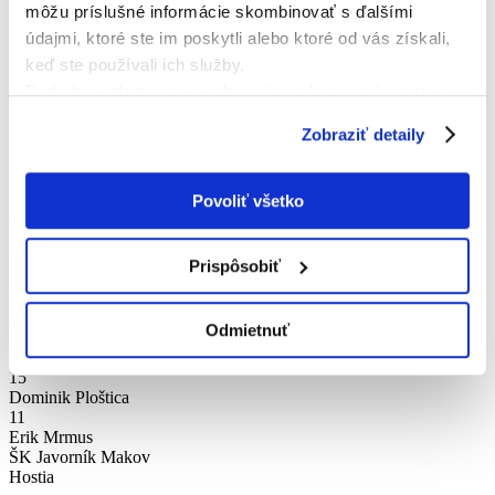
môžu príslušné informácie skombinovať s ďalšími
Dávid Druska
22
údajmi, ktoré ste im poskytli alebo ktoré od vás získali,
Gabriel Kubaščík
keď ste používali ich služby.
6
Podrobné informácie o súboroch cookies sa dozviete v
Patrik Štefunda
13
"
Informáciách o súboroch cookies
".
Lukáš Bugáň
Zobraziť detaily
Nahradníci
Povoliť všetko
4
Pavol Labuda
3
Prispôsobiť
Matej Harvančík
1
Jaroslav Šteiniger
Odmietnuť
16
Richard Surma
15
Dominik Ploštica
11
Erik Mrmus
ŠK Javorník Makov
Hostia