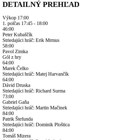
DETAILNÝ PREHĽAD
Výkop
17:00
1. polčas
17:45 - 18:00
46:00
Peter Kubaščík
Striedajúci hráč: Erik Mrmus
58:00
Pavol Zimka
Gól z hry
64:00
Marek Čelko
Striedajúci hráč: Matej Harvančík
64:00
Dávid Druska
Striedajúci hráč: Richard Surma
73:00
Gabriel Gaňa
Striedajúci hráč: Martin Mačinek
84:00
Patrik Štefunda
Striedajúci hráč: Dominik Ploštica
84:00
Tomáš Mizera