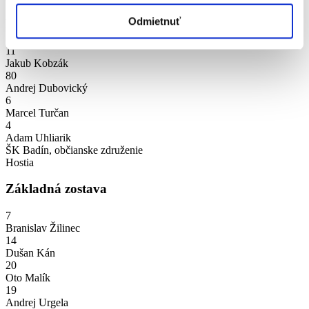
Odmietnuť
Nahradníci
11
Jakub Kobzák
80
Andrej Dubovický
6
Marcel Turčan
4
Adam Uhliarik
ŠK Badín, občianske združenie
Hostia
Základná zostava
7
Branislav Žilinec
14
Dušan Kán
20
Oto Malík
19
Andrej Urgela