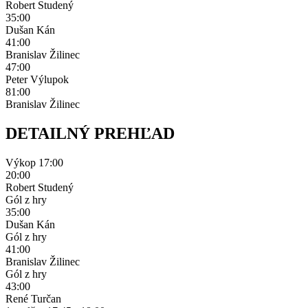
Robert Studený
35:00
Dušan Kán
41:00
Branislav Žilinec
47:00
Peter Výlupok
81:00
Branislav Žilinec
DETAILNÝ PREHĽAD
Výkop
17:00
20:00
Robert Studený
Gól z hry
35:00
Dušan Kán
Gól z hry
41:00
Branislav Žilinec
Gól z hry
43:00
René Turčan