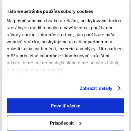
Základná zostava
Táto webstránka používa súbory cookies
7
Na prispôsobenie obsahu a reklám, poskytovanie funkcií
Michal Brašeň
sociálnych médií a analýzu návštevnosti používame
5
súbory cookie. Informácie o tom, ako používate naše
Dávid Vozár
10
webové stránky, poskytujeme aj našim partnerom v
Ján Král
oblasti sociálnych médií, inzercie a analýzy. Títo partneri
31
môžu príslušné informácie skombinovať s ďalšími
Jaroslav Čavoj
12
údajmi, ktoré ste im poskytli alebo ktoré od vás získali,
Mário Markovič
keď ste používali ich služby.
14
Podrobné informácie o súboroch cookies sa dozviete v
Matúš Tkáč
17
"
Informáciách o súboroch cookies
".
Oliver Ďurta
Zobraziť detaily
7
Saša Savić
74
Povoliť všetko
Rastislav Kollár
78
René Turčan
Prispôsobiť
15
Dušan Lihan