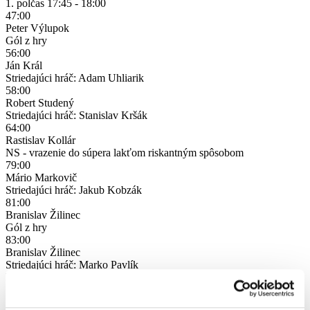
1. polčas
17:45 - 18:00
47:00
Peter Výlupok
Gól z hry
56:00
Ján Král
Striedajúci hráč: Adam Uhliarik
58:00
Robert Studený
Striedajúci hráč: Stanislav Kršák
64:00
Rastislav Kollár
NS - vrazenie do súpera lakťom riskantným spôsobom
79:00
Mário Markovič
Striedajúci hráč: Jakub Kobzák
81:00
Branislav Žilinec
Gól z hry
83:00
Branislav Žilinec
Striedajúci hráč: Marko Pavlík
Koniec
18:45
ŠK SÁSOVÁ
DOMÁCI