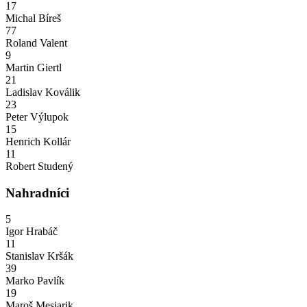
17
Michal Bíreš
77
Roland Valent
9
Martin Giertl
21
Ladislav Koválik
23
Peter Výlupok
15
Henrich Kollár
11
Robert Studený
Nahradníci
5
Igor Hrabáč
11
Stanislav Kršák
39
Marko Pavlík
19
Maroš Mesiarik