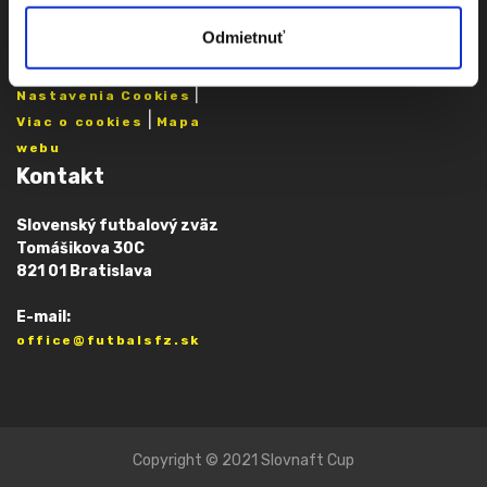
Vyhlásenie o
prístupnosti
Odmietnuť
|
Nastavenia Cookies
|
Viac o cookies
Mapa
webu
Kontakt
Slovenský futbalový zväz
Tomášikova 30C
821 01 Bratislava
E-mail:
office@futbalsfz.sk
Copyright © 2021 Slovnaft Cup