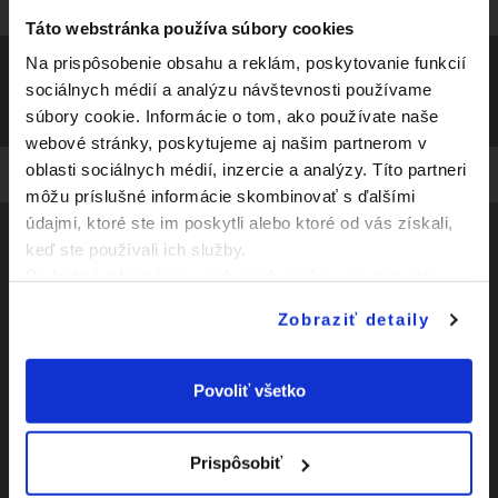
Táto webstránka používa súbory cookies
Na prispôsobenie obsahu a reklám, poskytovanie funkcií
sociálnych médií a analýzu návštevnosti používame
súbory cookie. Informácie o tom, ako používate naše
webové stránky, poskytujeme aj našim partnerom v
oblasti sociálnych médií, inzercie a analýzy. Títo partneri
môžu príslušné informácie skombinovať s ďalšími
údajmi, ktoré ste im poskytli alebo ktoré od vás získali,
keď ste používali ich služby.
Social
Podrobné informácie o súboroch cookies sa dozviete v
"
Informáciách o súboroch cookies
".
Zobraziť detaily
Zápasy
Facebook
Kluby
Youtube
Povoliť všetko
Novinky
Instagram
O Slovnaft Cupe
Prispôsobiť