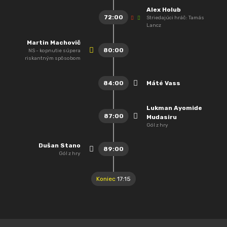
Alex Holub
72:00
Striedajúci hráč: Tamás
Lancz
Martin Machovič
80:00
NS - kopnutie súpera
riskantným spôsobom
84:00
Máté Vass
Lukman Ayomide
87:00
Mudasiru
Gól z hry
Dušan Stano
89:00
Gól z hry
Koniec
17:15