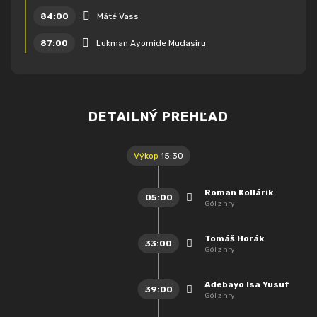
84:00
Máté Vass
87:00
Lukman Ayomide Mudasiru
DETAILNÝ PREHĽAD
Výkop
15:30
Roman Kollárik
05:00
Gól z hry
Tomáš Horák
33:00
Gól z hry
Adebayo Isa Yusuf
39:00
Gól z hry