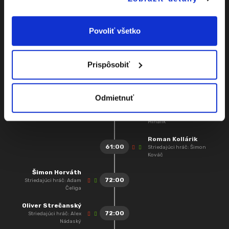
Oliver Janso
53:00
Gól z hry
Povoliť všetko
Dávid Hlavatovič
NS - podrazenie súpera
53:00
riskantným spôsobom v
súboji o loptu
Prispôsobiť
Roman Kollárik
60:00
Gól z hry
Odmietnuť
Martin Repa
61:00
Striedajúci hráč: Adam
Mihálik
Roman Kollárik
61:00
Striedajúci hráč: Šimon
Kováč
Šimon Horváth
72:00
Striedajúci hráč: Adam
Čeliga
Oliver Strečanský
72:00
Striedajúci hráč: Alex
Nádaský