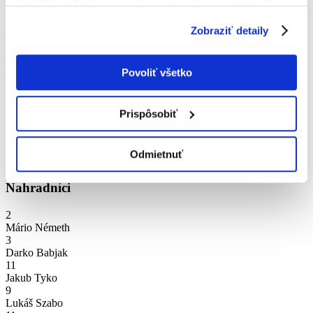
Podrobné informácie o súboroch cookies sa dozviete v
Andrej Bžoch
"
Informáciách o súboroch cookies
".
13
Zobraziť detaily
Ján Tatljak
8
Ján Pauhof
4
Povoliť všetko
Jakub Bača
10
Denis Németh
Prispôsobiť
1
Mário Szücs
19
Odmietnuť
Rudolf Pálfy
Nahradníci
2
Mário Németh
3
Darko Babjak
11
Jakub Tyko
9
Lukáš Szabo