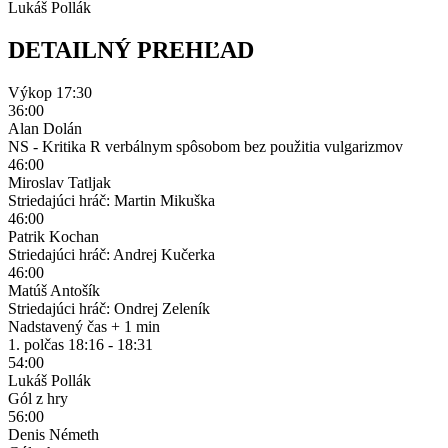
Lukáš Pollák
DETAILNÝ PREHĽAD
Výkop
17:30
36:00
Alan Dolán
NS - Kritika R verbálnym spôsobom bez použitia vulgarizmov
46:00
Miroslav Tatljak
Striedajúci hráč: Martin Mikuška
46:00
Patrik Kochan
Striedajúci hráč: Andrej Kučerka
46:00
Matúš Antošík
Striedajúci hráč: Ondrej Zeleník
Nadstavený čas
+ 1 min
1. polčas
18:16 - 18:31
54:00
Lukáš Pollák
Gól z hry
56:00
Denis Németh