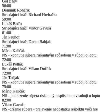
Gól z hry
56:00
Dominik Rohárik
Striedajúci hráč: Richard Hrebačka
59:00
Lukáš Baďo
Striedajúci hráč: Viktor Gavula
61:00
Ján Pauhof
Striedajúci hráč: Darko Babjak
71:00
Mário Kaličák
NS - kopnutie súpera riskantným spôsobom v súboji o loptu
72:00
Lukáš Pollák
Striedajúci hráč: Viliam Duffek
72:00
Ján Tatljak
NS - kopnutie supera riskantnym sposobom v suboji o loptu
75:00
Mário Kaličák
NS - podrazenie súpera riskantným spôsobom v súboji o loptu
82:00
Viktor Gavula
NS -držanie súpera - prejavenie nedostatku rešpektu voči hre