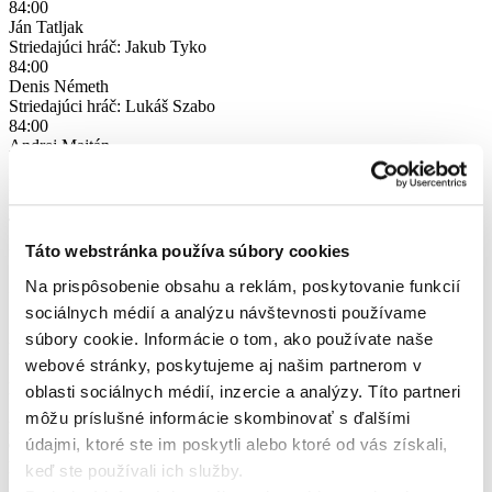
84:00
Ján Tatljak
Striedajúci hráč: Jakub Tyko
84:00
Denis Németh
Striedajúci hráč: Lukáš Szabo
84:00
Andrej Majtán
Striedajúci hráč: Peter Udvorka
Nadstavený čas
+ 1 min
Koniec
19:17
TJ Jarovce Bratislava
DOMÁCI
Táto webstránka používa súbory cookies
Základná zostava
Na prispôsobenie obsahu a reklám, poskytovanie funkcií
sociálnych médií a analýzu návštevnosti používame
15
súbory cookie. Informácie o tom, ako používate naše
Mário Kaličák
webové stránky, poskytujeme aj našim partnerom v
7
Miroslav Tatljak
oblasti sociálnych médií, inzercie a analýzy. Títo partneri
17
môžu príslušné informácie skombinovať s ďalšími
Dušan Vangel
údajmi, ktoré ste im poskytli alebo ktoré od vás získali,
9
Lukáš Baďo
keď ste používali ich služby.
12