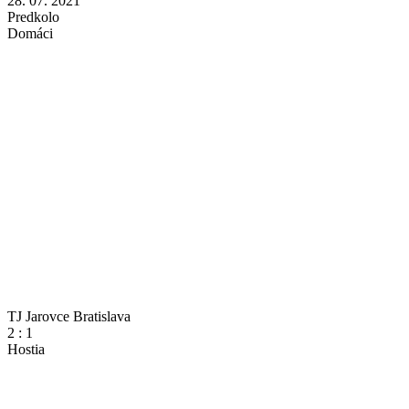
28. 07. 2021
Predkolo
Domáci
TJ Jarovce Bratislava
2
:
1
Hostia