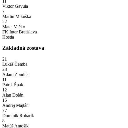
11
Viktor Gavula
7
Martin Mikuška
22
Matej Vačko
FK Inter Bratislava
Hostia
Základná zostava
21
Lukáš Čemba
23
Adam Zbudila
11
Patrik Špak
12
Alan Dolán
15
Andrej Majtán
77
Dominik Rohárik
8
Matúš Antošík