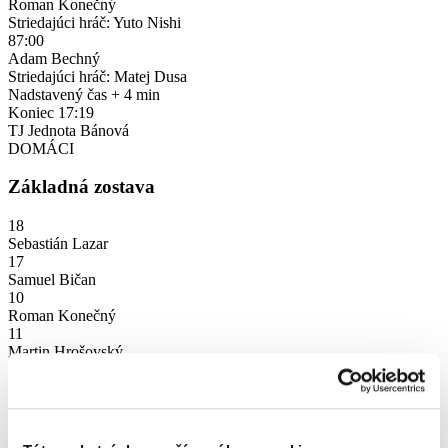
Roman Konečný
Striedajúci hráč: Yuto Nishi
87:00
Adam Bechný
Striedajúci hráč: Matej Dusa
Nadstavený čas
+ 4 min
Koniec
17:19
TJ Jednota Bánová
DOMÁCI
Základná zostava
18
Sebastián Lazar
17
Samuel Bičan
10
Roman Konečný
11
Martin Hrošovský
9
Andrej Majštinik
16
Martin Kubena
15