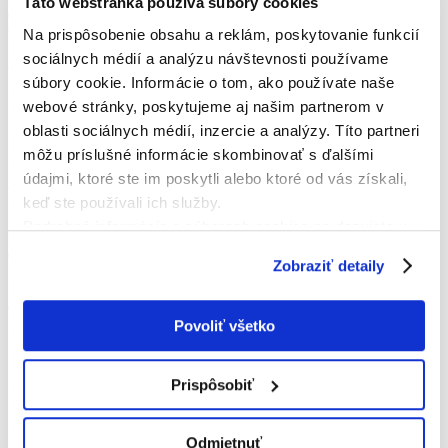
Táto webstránka používa súbory cookies
Juraj Mráz
6
Na prispôsobenie obsahu a reklám, poskytovanie funkcií
Branislav Ďurana
sociálnych médií a analýzu návštevnosti používame
8
súbory cookie. Informácie o tom, ako používate naše
Adam Bechný
2
webové stránky, poskytujeme aj našim partnerom v
Šimon Káčer
oblasti sociálnych médií, inzercie a analýzy. Títo partneri
21
môžu príslušné informácie skombinovať s ďalšími
Peter Kosa
údajmi, ktoré ste im poskytli alebo ktoré od vás získali,
Nahradníci
keď ste používali ich služby.
Podrobné informácie o súboroch cookies sa dozviete v
22
"
Informáciách o súboroch cookies
".
Ján Hromádka
Zobraziť detaily
1
Michal Ďurica
4
Denis Kothaj
Povoliť všetko
12
Matej Šoška
14
Prispôsobiť
Ľuboš Horecký
7
Yuto Nishi
Odmietnuť