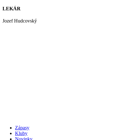
LEKÁR
Jozef Hudcovský
Zápasy
Kluby
Novinky