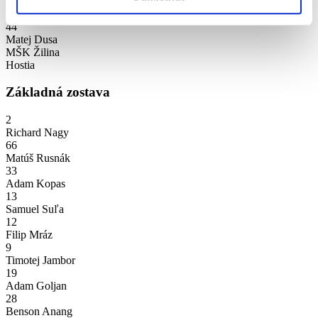
2
Juraj Cisárik
44
Matej Dusa
MŠK Žilina
Hostia
Základná zostava
2
Richard Nagy
66
Matúš Rusnák
33
Adam Kopas
13
Samuel Suľa
12
Filip Mráz
9
Timotej Jambor
19
Adam Goljan
28
Benson Anang