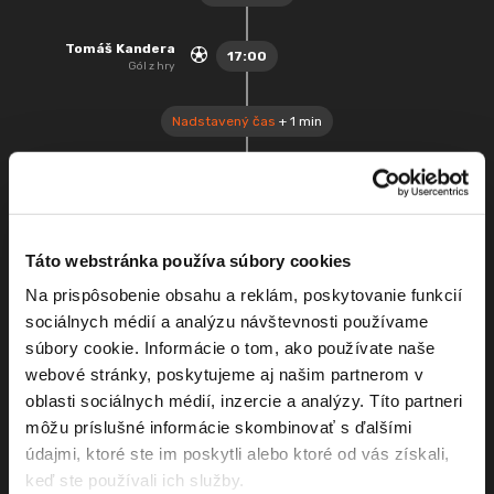
Tomáš Kandera
17:00
Gól z hry
Nadstavený čas
+ 1 min
1. polčas
17:46 - 18:01
Peter Volaj
57:00
Striedajúci hráč: Patrik
Pekarčík
Táto webstránka používa súbory cookies
Tomáš Jurík
Na prispôsobenie obsahu a reklám, poskytovanie funkcií
57:00
Striedajúci hráč: Ľuboš
sociálnych médií a analýzu návštevnosti používame
Veščičík
súbory cookie. Informácie o tom, ako používate naše
Michal Dunaj
webové stránky, poskytujeme aj našim partnerom v
60:00
Striedajúci hráč: Michal Uram
oblasti sociálnych médií, inzercie a analýzy. Títo partneri
môžu príslušné informácie skombinovať s ďalšími
Tomáš Kandera
61:00
Striedajúci hráč: Michal
údajmi, ktoré ste im poskytli alebo ktoré od vás získali,
Hazucha
keď ste používali ich služby.